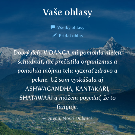
Vaše ohlasy
Všetky ohlasy
Pridať ohlas
Dobrý deň, VIDANGA mi pomohla nielen
schudnúť, ale prečistila organizmus a
pomohla môjmu telu vyzerať zdravo a
pekne. Už som vyskúšala aj
ASHWAGANDHA, KANTAKARI,
SHATAWARI a môžem povedať, že to
funguje.
Alena, Nová Dubnice