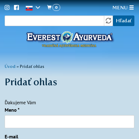
0
MENU
Vyhľadávanie
Skočiť
Hľadať
na
hlavný
obsah
Nachádzate
Úvod
»
Pridať ohlas
sa
Pridať ohlas
tu
Ďakujeme Vám
Meno
*
E-mail