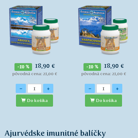
18,90 €
18,90 €
-10 %
-10 %
pôvodná cena: 21,00 €
pôvodná cena: 21,00 €
Množstvo
Množstvo
-
+
-
+
Do košíka
Do košíka
Ajurvédske imunitné balíčky