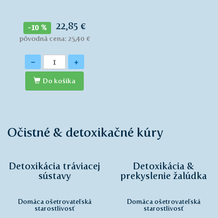
22,85 €
-10 %
pôvodná cena: 25,40 €
Množstvo
-
+
Do košíka
Očistné & detoxikačné kúry
Detoxikácia tráviacej
Detoxikácia &
sústavy
prekyslenie žalúdka
Domáca ošetrovateľská
Domáca ošetrovateľská
starostlivosť
starostlivosť