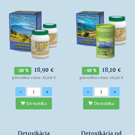
18,90 €
18,10 €
-10 %
-10 %
pôvodná cena: 21,00 €
pôvodná cena: 20,10 €
Množstvo
Množstvo
-
+
-
+
Do košíka
Do košíka
Detoxikácia
Detoxikácia od