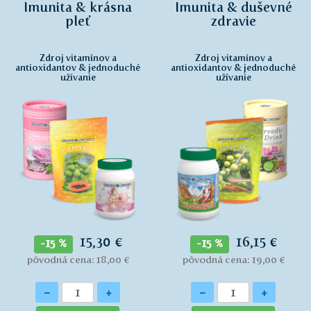
Imunita & krásna
Imunita & duševné
pleť
zdravie
Zdroj vitamínov a
Zdroj vitamínov a
antioxidantov & jednoduché
antioxidantov & jednoduché
užívanie
užívanie
15,30 €
16,15 €
-15 %
-15 %
pôvodná cena: 18,00 €
pôvodná cena: 19,00 €
Množstvo
Množstvo
-
+
-
+