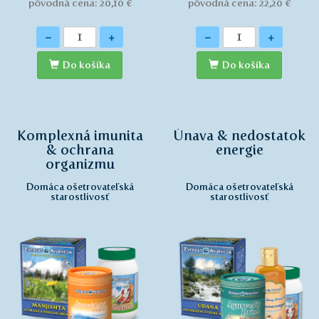
pôvodná cena: 20,10 €
pôvodná cena: 22,20 €
Množstvo
Množstvo
-
+
-
+
Do košíka
Do košíka
Komplexná imunita
Únava & nedostatok
& ochrana
energie
organizmu
Domáca ošetrovateľská
Domáca ošetrovateľská
starostlivosť
starostlivosť