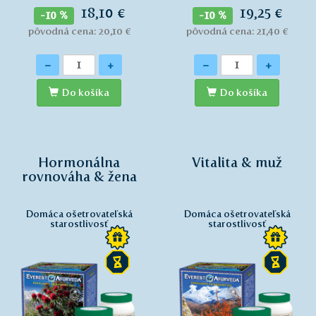
18,10 €
19,25 €
-10 %
-10 %
pôvodná cena: 20,10 €
pôvodná cena: 21,40 €
Množstvo
Množstvo
-
+
-
+
Do košíka
Do košíka
Hormonálna
Vitalita & muž
rovnováha & žena
Domáca ošetrovateľská
Domáca ošetrovateľská
starostlivosť
starostlivosť