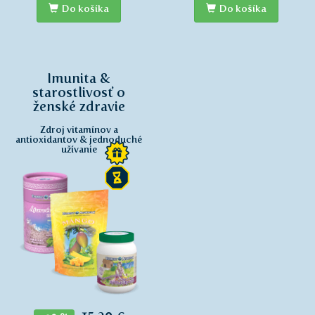
Do košíka
Do košíka
Imunita &
starostlivosť o
ženské zdravie
Zdroj vitamínov a
antioxidantov & jednoduché
užívanie