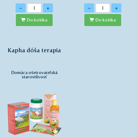
Množstvo
Množstvo
-
+
-
+
Do košíka
Do košíka
Kapha dóša terapia
Domáca ošetrovateľská
starostlivosť