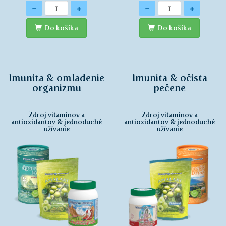
Množstvo
Množstvo
-
+
-
+
Do košíka
Do košíka
Imunita & omladenie
Imunita & očista
organizmu
pečene
Zdroj vitamínov a
Zdroj vitamínov a
antioxidantov & jednoduché
antioxidantov & jednoduché
užívanie
užívanie