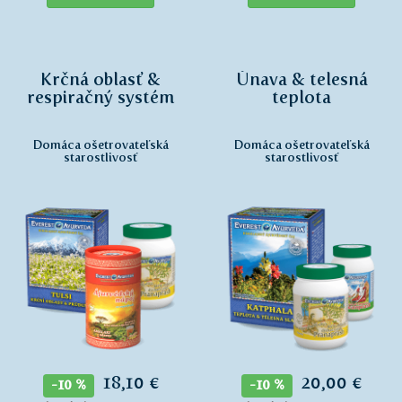
Krčná oblasť &
Únava & telesná
respiračný systém
teplota
Domáca ošetrovateľská
Domáca ošetrovateľská
starostlivosť
starostlivosť
18,10 €
20,00 €
-10 %
-10 %