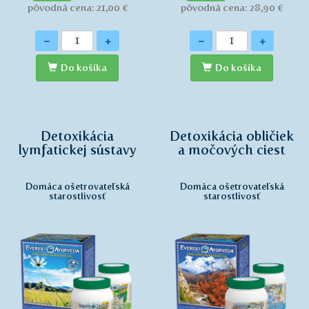
pôvodná cena: 21,00 €
pôvodná cena: 28,90 €
Množstvo
Množstvo
-
+
-
+
Do košíka
Do košíka
Detoxikácia
Detoxikácia obličiek
lymfatickej sústavy
a močových ciest
Domáca ošetrovateľská
Domáca ošetrovateľská
starostlivosť
starostlivosť