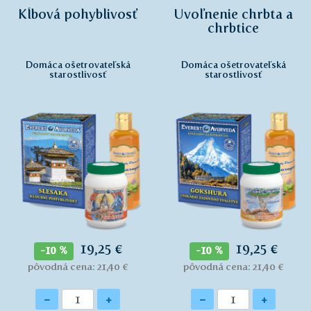
Kĺbová pohyblivosť
Uvoľnenie chrbta a
chrbtice
Domáca ošetrovateľská
Domáca ošetrovateľská
starostlivosť
starostlivosť
19,25 €
19,25 €
-10 %
-10 %
pôvodná cena: 21,40 €
pôvodná cena: 21,40 €
Množstvo
Množstvo
-
+
-
+