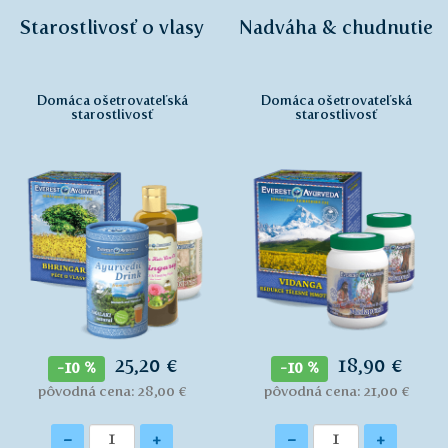
Starostlivosť o vlasy
Nadváha & chudnutie
Domáca ošetrovateľská
Domáca ošetrovateľská
starostlivosť
starostlivosť
25,20 €
18,90 €
-10 %
-10 %
pôvodná cena: 28,00 €
pôvodná cena: 21,00 €
Množstvo
Množstvo
-
+
-
+