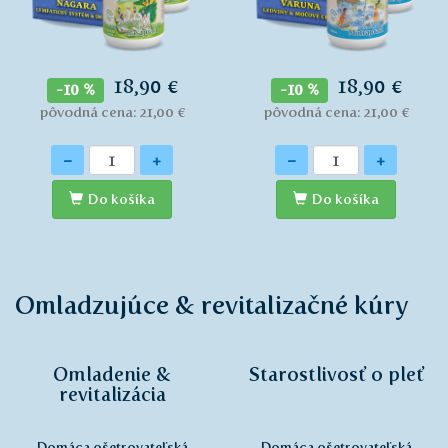
18,90 €
18,90 €
-10 %
-10 %
pôvodná cena: 21,00 €
pôvodná cena: 21,00 €
Množstvo
Množstvo
-
+
-
+
Do košíka
Do košíka
Omladzujúce & revitalizačné kúry
Omladenie &
Starostlivosť o pleť
revitalizácia
Domáca ošetrovateľská
Domáca ošetrovateľská