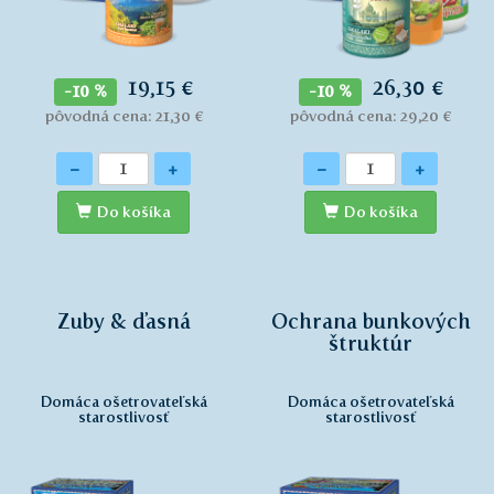
19,15 €
26,30 €
-10 %
-10 %
pôvodná cena: 21,30 €
pôvodná cena: 29,20 €
Množstvo
Množstvo
-
+
-
+
Do košíka
Do košíka
Zuby & ďasná
Ochrana bunkových
štruktúr
Domáca ošetrovateľská
Domáca ošetrovateľská
starostlivosť
starostlivosť