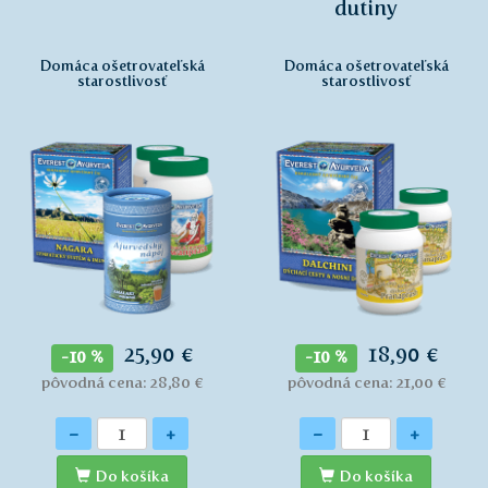
dutiny
Domáca ošetrovateľská
Domáca ošetrovateľská
starostlivosť
starostlivosť
25,90 €
18,90 €
-10 %
-10 %
pôvodná cena: 28,80 €
pôvodná cena: 21,00 €
Množstvo
Množstvo
-
+
-
+
Do košíka
Do košíka