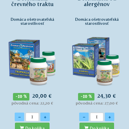
črevného traktu
alergénov
Domáca ošetrovateľská
Domáca ošetrovateľská
starostlivosť
starostlivosť
20,00 €
24,30 €
-10 %
-10 %
pôvodná cena: 22,20 €
pôvodná cena: 27,00 €
Množstvo
Množstvo
-
+
-
+
Do košíka
Do košíka