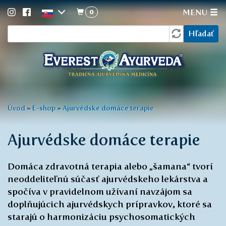
0
MENU
Vyhľadávanie
Skočiť
Hľadať
na
hlavný
obsah
Nachádzate
Úvod
»
E-shop
»
Ajurvédske domáce terapie
sa
tu
Ajurvédske domáce terapie
Domáca zdravotná terapia alebo „šamana“ tvorí
neoddeliteľnú súčasť ajurvédskeho lekárstva a
spočíva v pravidelnom užívaní navzájom sa
doplňujúcich ajurvédskych prípravkov, ktoré sa
starajú o harmonizáciu psychosomatických