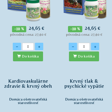
24,65 €
24,65 €
-10 %
-10 %
pôvodná cena: 27,40 €
pôvodná cena: 27,40 €
Množstvo
Množstvo
-
+
-
+
Do košíka
Do košíka
Kardiovaskulárne
Krvný tlak &
zdravie & krvný obeh
psychické vypätie
Domáca ošetrovateľská
Domáca ošetrovateľská
starostlivosť
starostlivosť