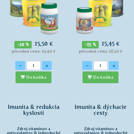
15,50 €
15,45 €
-20 %
-15 %
pôvodná cena: 19,40 €
pôvodná cena: 18,20 €
Množstvo
Množstvo
-
+
-
+
Do košíka
Do košíka
Imunita & redukcia
Imunita & dýchacie
kyslosti
cesty
Zdroj vitamínov a
Zdroj vitamínov a
antioxidantov & jednoduché
antioxidantov & jednoduché