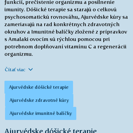
funkcií, prečistenie organizmu a posilnenie
imunity. Dóšické terapie sa starajú o celkovú
psychosomatickú rovnováhu, Ajurvédske kúry sa
zameriavajú na rad konkrétnych zdravotných
okruhov a Imunitné balíčky zložené z prípravkov
s Amalaki ovocím sú rýchlou pomocou pri
potrebnom doplňovaní vitamínu C a regenerácii
organizmu.
Čítať viac
Ajurvédske dóšické terapie
Ajurvédske zdravotné kúry
Ajurvédske imunitné balíčky
Ajurvédske dóšické terapie