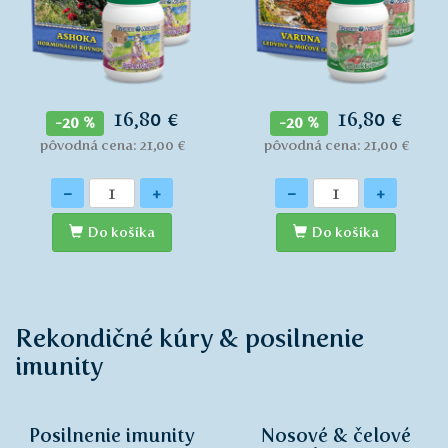
16,80 €
16,80 €
-20 %
-20 %
pôvodná cena: 21,00 €
pôvodná cena: 21,00 €
Množstvo
Množstvo
-
+
-
+
Do košíka
Do košíka
Rekondičné kúry & posilnenie
imunity
Posilnenie imunity
Nosové & čelové