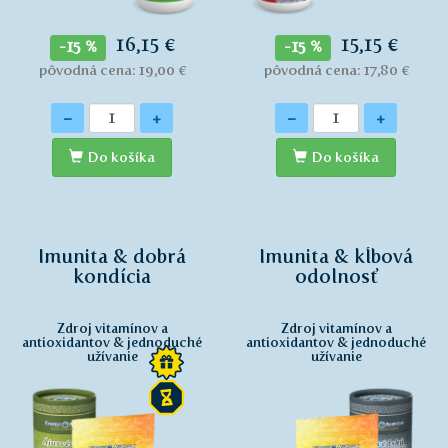
16,15 €
15,15 €
-15 %
-15 %
pôvodná cena: 19,00 €
pôvodná cena: 17,80 €
Množstvo
Množstvo
-
+
-
+
Do košíka
Do košíka
Imunita & dobrá
Imunita & kĺbová
kondícia
odolnosť
Zdroj vitamínov a
Zdroj vitamínov a
antioxidantov & jednoduché
antioxidantov & jednoduché
užívanie
užívanie