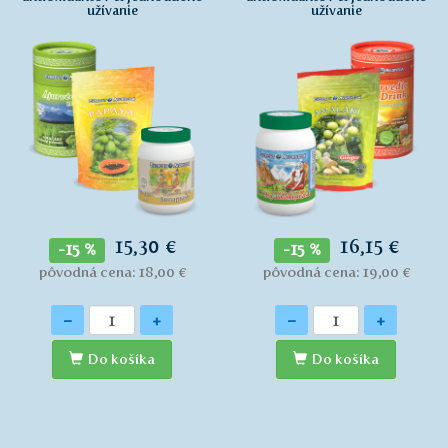
užívanie
užívanie
15,30 €
16,15 €
-15 %
-15 %
pôvodná cena: 18,00 €
pôvodná cena: 19,00 €
Množstvo
Množstvo
-
+
-
+
Do košíka
Do košíka