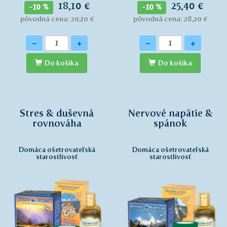
18,10 €
25,40 €
-10 %
-10 %
pôvodná cena: 20,10 €
pôvodná cena: 28,20 €
Množstvo
Množstvo
-
+
-
+
Do košíka
Do košíka
Stres & duševná
Nervové napätie &
rovnováha
spánok
Domáca ošetrovateľská
Domáca ošetrovateľská
starostlivosť
starostlivosť