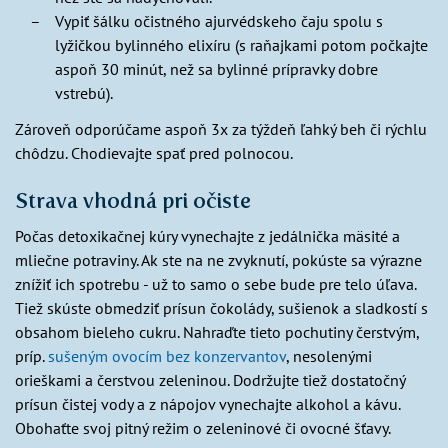
Vypiť šálku očistného ajurvédskeho čaju spolu s
lyžičkou bylinného elixíru (s raňajkami potom počkajte
aspoň 30 minút, než sa bylinné prípravky dobre
vstrebú).
Zároveň odporúčame aspoň 3x za týždeň ľahký beh či rýchlu
chôdzu. Chodievajte spať pred polnocou.
Strava vhodná pri očiste
Počas detoxikačnej kúry vynechajte z jedálnička mäsité a
mliečne potraviny. Ak ste na ne zvyknutí, pokúste sa výrazne
znížiť ich spotrebu - už to samo o sebe bude pre telo úľava.
Tiež skúste obmedziť prísun čokolády, sušienok a sladkostí s
obsahom bieleho cukru. Nahraďte tieto pochutiny čerstvým,
príp.
sušeným ovocím bez konzervantov
, nesolenými
orieškami a čerstvou zeleninou. Dodržujte tiež dostatočný
prísun čistej vody a z nápojov vynechajte alkohol a kávu.
Obohaťte svoj pitný režim o zeleninové či ovocné šťavy.