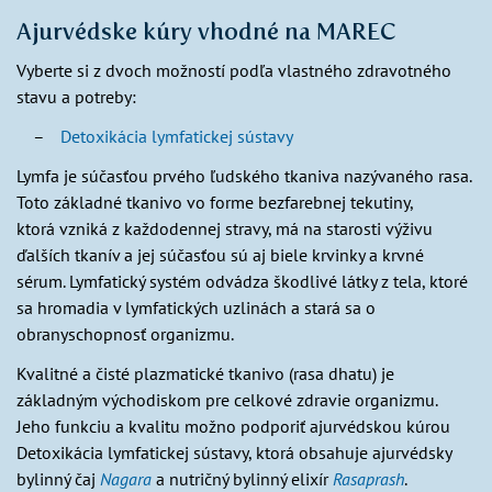
Ajurvédske kúry vhodné na MAREC
Vyberte si z dvoch možností podľa vlastného zdravotného
stavu a potreby:
Detoxikácia lymfatickej sústavy
Lymfa je súčasťou prvého ľudského tkaniva nazývaného rasa.
Toto základné tkanivo vo forme bezfarebnej tekutiny,
ktorá vzniká z každodennej stravy, má na starosti výživu
ďalších tkanív a jej súčasťou sú aj biele krvinky a krvné
sérum. Lymfatický systém odvádza škodlivé látky z tela, ktoré
sa hromadia v lymfatických uzlinách a stará sa o
obranyschopnosť organizmu.
Kvalitné a čisté plazmatické tkanivo (rasa dhatu) je
základným východiskom pre celkové zdravie organizmu.
Jeho funkciu a kvalitu možno podporiť ajurvédskou kúrou
Detoxikácia lymfatickej sústavy, ktorá obsahuje ajurvédsky
bylinný čaj
Nagara
a nutričný bylinný elixír
Rasaprash
.