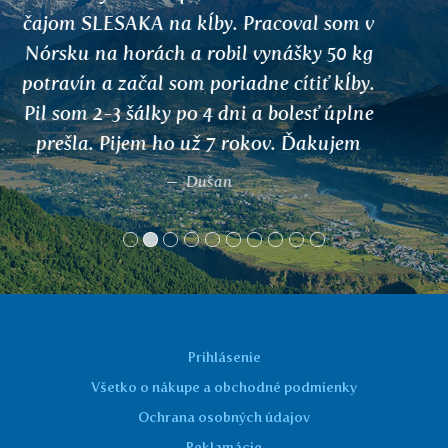
SARPAGANDHA sa mi podarilo znížiť
hypertenziu v priemere o cca 20 mmHg a
doktorka mi už nehrozí práškami.
Presvedčil som sa, že sila prírody víťazí.
Ďakujem!
Otto, Turnov
Prihlásenie
Všetko o nákupe a obchodné podmienky
Ochrana osobných údajov
Reklamácie