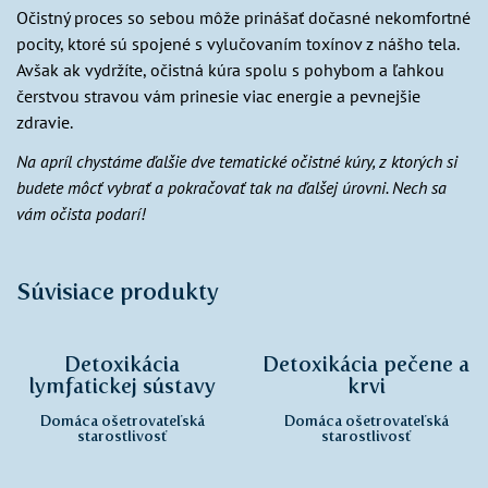
Očistný proces so sebou môže prinášať dočasné nekomfortné
pocity, ktoré sú spojené s vylučovaním toxínov z nášho tela.
Avšak ak vydržíte, očistná kúra spolu s pohybom a ľahkou
čerstvou stravou vám prinesie viac energie a pevnejšie
zdravie.
Na apríl chystáme ďalšie dve tematické očistné kúry, z ktorých si
budete môcť vybrať a pokračovať tak na ďalšej úrovni. Nech sa
vám očista podarí!
Súvisiace produkty
Detoxikácia
Detoxikácia pečene a
lymfatickej sústavy
krvi
Domáca ošetrovateľská
Domáca ošetrovateľská
starostlivosť
starostlivosť