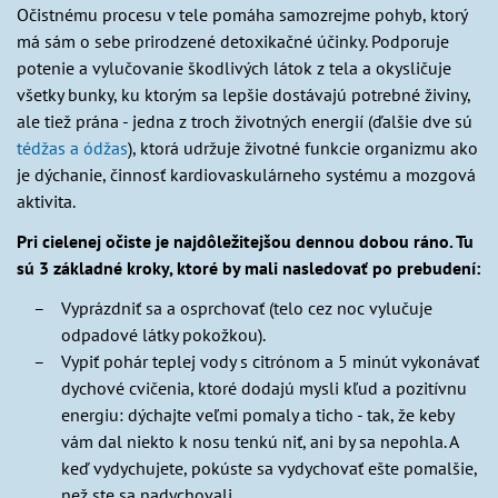
Očistnému procesu v tele pomáha samozrejme pohyb, ktorý
má sám o sebe prirodzené detoxikačné účinky. Podporuje
potenie a vylučovanie škodlivých látok z tela a okysličuje
všetky bunky, ku ktorým sa lepšie dostávajú potrebné živiny,
ale tiež prána - jedna z troch životných energií (ďalšie dve sú
tédžas a ódžas
), ktorá udržuje životné funkcie organizmu ako
je dýchanie, činnosť kardiovaskulárneho systému a mozgová
aktivita.
Pri cielenej očiste je najdôležitejšou dennou dobou ráno. Tu
sú 3 základné kroky, ktoré by mali nasledovať po prebudení:
Vyprázdniť sa a osprchovať (telo cez noc vylučuje
odpadové látky pokožkou).
Vypiť pohár teplej vody s citrónom a 5 minút vykonávať
dychové cvičenia, ktoré dodajú mysli kľud a pozitívnu
energiu: dýchajte veľmi pomaly a ticho - tak, že keby
vám dal niekto k nosu tenkú niť, ani by sa nepohla. A
keď vydychujete, pokúste sa vydychovať ešte pomalšie,
než ste sa nadychovali.