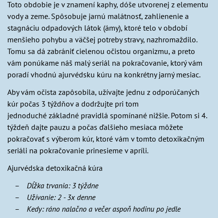
Toto obdobie je v znamení kaphy, dóše utvorenej z elementu
vody a zeme. Spôsobuje jarnú malátnosť, zahlienenie a
stagnáciu odpadových látok (ámy), ktoré telo v období
menšieho pohybu a väčšej potreby stravy, nazhromaždilo.
Tomu sa dá zabrániť cielenou očistou organizmu, a preto
vám ponúkame náš malý seriál na pokračovanie, ktorý vám
poradí vhodnú ajurvédsku kúru na konkrétny jarný mesiac.
Aby vám očista zapôsobila, užívajte jednu z odporúčaných
kúr počas 3 týždňov a dodržujte pri tom
jednoduché základné pravidlá spomínané nižšie. Potom si 4.
týždeň dajte pauzu a počas ďalšieho mesiaca môžete
pokračovať s výberom kúr, ktoré vám v tomto detoxikačným
seriáli na pokračovanie prinesieme v apríli.
Ajurvédska detoxikačná kúra
Dĺžka trvania: 3 týždne
Užívanie: 2 - 3x denne
Kedy: ráno nalačno a večer aspoň hodinu po jedle