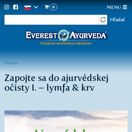
0
MENU
Vyhľadávanie
Skočiť
Hľadať
na
hlavný
obsah
Nachádzate
Domov
sa
Zapojte sa do ajurvédskej
tu
očisty I. – lymfa & krv