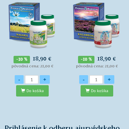
18,90 €
18,90 €
-10 %
-10 %
pôvodná cena: 21,00 €
pôvodná cena: 21,00 €
Množstvo
Množstvo
-
+
-
+
Do košíka
Do košíka
Prihlásenie k odberu ajurvédskeho