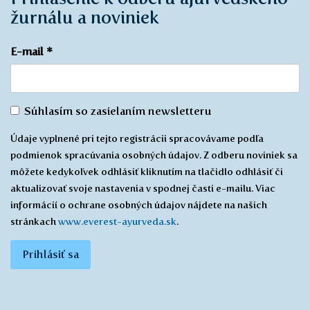
žurnálu a noviniek
E-mail
*
Súhlas
Súhlasím so zasielaním newsletteru
so
Údaje vyplnené pri tejto registrácii spracovávame podľa
zasielaním
podmienok spracúvania osobných údajov. Z odberu noviniek sa
*
môžete kedykoľvek odhlásiť kliknutím na tlačidlo odhlásiť či
aktualizovať svoje nastavenia v spodnej časti e-mailu. Viac
informácií o ochrane osobných údajov nájdete na našich
stránkach
www.everest-ayurveda.sk
.
Prihlásiť sa