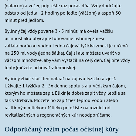
(nalačno) a večer, príp. ešte raz počas dňa. Vždy dodržujte
odstup od jedla - 2 hodiny po jedle (väčšom) a aspoň 30
minút pred jedlom.
Bylinný čaj vždy povarte 3 - 5 minút, má oveľa väčšiu
účinnosť ako obyčajné lúhovanie bylinnej zmesi
zaliata horúcou vodou. Jedna čajová lyžička zmesi je určená
na 250 ml vody (jedna šálka). Čaj si ale môžete uvariť vo
väčšom množstve, aby vám vystačil na celý deň. Čaj pite vždy
teplý (môžete uchovať v termoske).
Bylinný elixír stačí len nabrať na čajovú lyžičku a zjesť.
Užívajte 1 lyžičku 2 - 3x denne spolu s ajurvédskym čajom,
ktorým ho môžete zapiť. Elixír je dobré zapiť vždy, lepšie sa
tak vstrebáva. Môžete ho zapiť tiež teplou vodou alebo
rastlinným mliekom. Mlieko pri očiste na rozdiel od
revitalizačných a regeneračných kúr neodporúčame.
Odporúčaný režim počas očistnej kúry