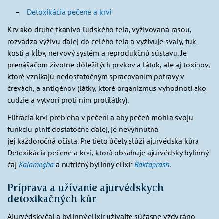
Detoxikácia pečene a krvi
Krv ako druhé tkanivo ľudského tela, vyživovaná rasou,
rozvádza výživu ďalej do celého tela a vyživuje svaly, tuk,
kosti a kĺby, nervový systém a reprodukčnú sústavu. Je
prenášačom životne dôležitých prvkov a látok, ale aj toxínov,
ktoré vznikajú nedostatočným spracovaním potravy v
črevách, a antigénov (látky, ktoré organizmus vyhodnotí ako
cudzie a vytvorí proti nim protilátky).
Filtrácia krvi prebieha v pečeni a aby pečeň mohla svoju
funkciu plniť dostatočne ďalej, je nevyhnutná
jej každoročná očista. Pre tieto účely slúži ajurvédska kúra
Detoxikácia pečene a krvi, ktorá obsahuje ajurvédsky bylinný
čaj
Kalamegha
a nutričný bylinný elixír
Raktaprash
.
Príprava a užívanie ajurvédskych
detoxikačných kúr
Ajurvédsky čaj a bylinný elixír užívajte súčasne vždy ráno