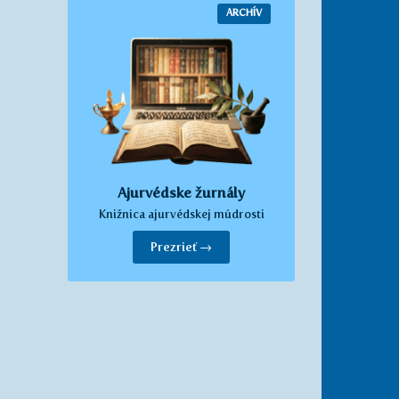
ARCHÍV
Ajurvédske žurnály
Knižnica ajurvédskej múdrosti
Prezrieť →