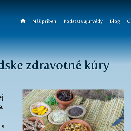
Náš príbeh
Podstata ajurvédy
Blog
Č
édske zdravotné kúry
ej
.
 s