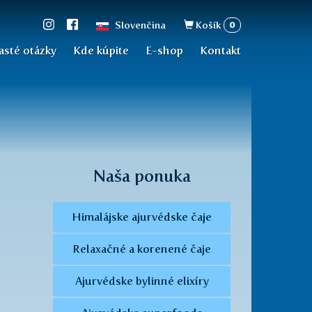
Vyhľadávan
0
Slovenčina
Košík
asté otázky
Kde kúpite
E-shop
Kontakt
Naša ponuka
Himalájske ajurvédske čaje
Relaxačné a korenené čaje
Ajurvédske bylinné elixíry