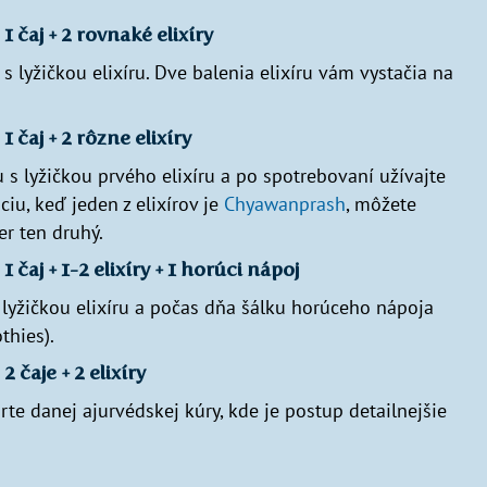
 čaj + 2 rovnaké elixíry
s lyžičkou elixíru. Dve balenia elixíru vám vystačia na
 čaj + 2 rôzne elixíry
 s lyžičkou prvého elixíru a po spotrebovaní užívajte
iu, keď jeden z elixírov je
Chyawanprash
, môžete
er ten druhý.
 čaj + 1-2 elixíry + 1 horúci nápoj
 lyžičkou elixíru a počas dňa šálku horúceho nápoja
thies).
 čaje + 2 elixíry
te danej ajurvédskej kúry, kde je postup detailnejšie