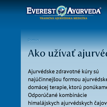
Hlavné
menu
Skočiť
na
Nachádzate
Domov
hlavný
sa
obsah
Ako užívať ajurv
tu
Ajurvédske zdravotné kúry sú
najúčinnejšou formou ajurvédsk
domácej terapie, ktorú ponúkame
Odporúčané kombinácie
himalájskych ajurvédskych čajov