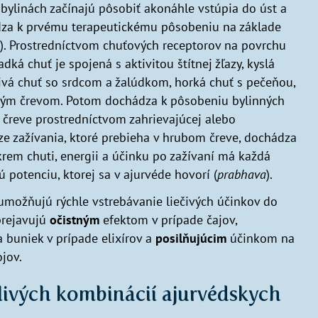
 bylinách začínajú pôsobiť akonáhle vstúpia do úst a
dza k prvému terapeutickému pôsobeniu na základe
). Prostredníctvom chuťových receptorov na povrchu
dká chuť je spojená s aktivitou štítnej žľazy, kyslá
livá chuť so srdcom a žalúdkom, horká chuť s pečeňou,
ubým črevom. Potom dochádza k pôsobeniu bylinných
 čreve prostredníctvom zahrievajúcej alebo
áze zažívania, ktoré prebieha v hrubom čreve, dochádza
Okrem chuti, energii a účinku po zažívaní má každá
ú potenciu, ktorej sa v ajurvéde hovorí (
prabhava
).
umožňujú rýchle vstrebávanie liečivých účinkov do
prejavujú
očistným
efektom v prípade čajov,
 buniek v prípade elixírov a
posilňujúcim
účinkom na
jov.
livých kombinácií ajurvédskych