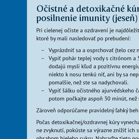
Očistné a detoxikačné kúr
posilnenie imunity (jeseň)
Pri cielenej očiste a ozdravení je najdôle
ktoré by mali nasledovať po prebudení:
Vyprázdniť sa a osprchovať (telo cez
Vypiť pohár teplej vody s citrónom a
dodajú mysli kľud a pozitívnu energiu
niekto k nosu tenkú niť, ani by sa ne
pomalšie, než ste sa nadychovali.
Vypiť šálku očistného ajurvédskeho ča
potom počkajte aspoň 30 minút, než s
Zároveň odporúčame pravidelný ľahký beh 
Počas detoxikačnej/ozdravnej kúry vynechaj
ne zvyknutí, pokúste sa výrazne znížiť ich
obsahom bieleho cukru. Nahraďte tieto po