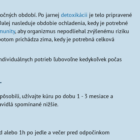
ročných období. Po jarnej
detoxikácii
je telo pripravené
Ďalej nasleduje obdobie ochladenia, kedy je potrebné
munity
, aby organizmus nepodliehal zvýšenému riziku
otom prichádza zima, kedy je potrebná celková
individuálnych potrieb ľubovoľne kedykoľvek počas
r
ôsobili, užívajte kúru po dobu 1 - 3 mesiace a
avidlá spomínané nižšie.
ed alebo 1h po jedle a večer pred odpočinkom