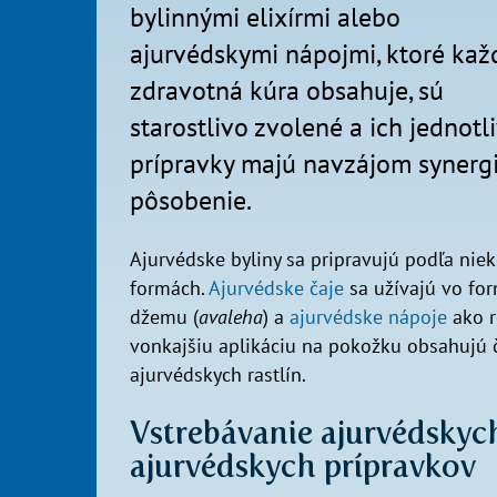
bylinnými elixírmi alebo
ajurvédskymi nápojmi, ktoré kaž
zdravotná kúra obsahuje, sú
starostlivo zvolené a ich jednotl
prípravky majú navzájom synerg
pôsobenie.
Ajurvédske byliny sa pripravujú podľa nie
formách.
Ajurvédske čaje
sa užívajú vo for
džemu (
avaleha
) a
ajurvédske nápoje
ako r
vonkajšiu aplikáciu na pokožku obsahujú či
ajurvédskych rastlín.
Vstrebávanie ajurvédskyc
ajurvédskych prípravkov