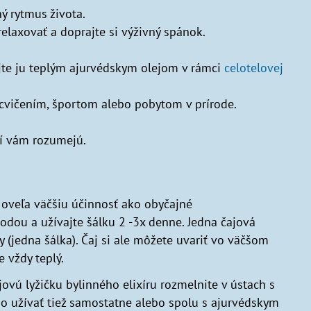
ý rytmus života.
relaxovať a doprajte si výživný spánok.
ajte ju teplým ajurvédskym olejom v rámci
celotelovej
cvičením, športom alebo pobytom v prírode.
rí vám rozumejú.
 oveľa väčšiu účinnosť ako obyčajné
odou a užívajte šálku 2 -3x denne. Jedna čajová
y (jedna šálka). Čaj si ale môžete uvariť vo väčšom
 vždy teplý.
ovú lyžičku bylinného elixíru rozmelnite v ústach s
o užívať tiež samostatne alebo spolu s ajurvédskym