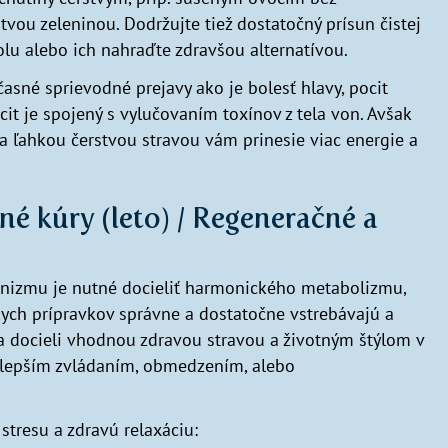
vou zeleninou. Dodržujte tiež dostatočný prísun čistej
olu alebo ich nahraďte zdravšou alternatívou.
asné sprievodné prejavy ako je bolesť hlavy, pocit
it je spojený s vylučovaním toxínov z tela von. Avšak
 a ľahkou čerstvou stravou vám prinesie viac energie a
né kúry (leto) / Regeneračné a
ganizmu je nutné docieliť harmonického metabolizmu,
dskych prípravkov správne a dostatočne vstrebávajú a
sa docieli vhodnou zdravou stravou a životným štýlom v
ž lepším zvládaním, obmedzením, alebo
stresu a zdravú relaxáciu: