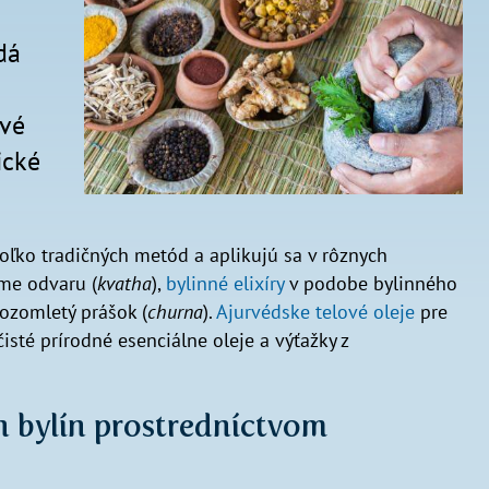
dá
ivé
ické
koľko tradičných metód a aplikujú sa v rôznych
me odvaru (
kvatha
),
bylinné elixíry
v podobe bylinného
ozomletý prášok (
churna
).
Ajurvédske telové oleje
pre
sté prírodné esenciálne oleje a výťažky z
h bylín prostredníctvom