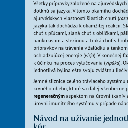
Všetky prípravky založené na ajurvédskych
dotknú sa jazyka. V tomto okamihu dochá
ajurvédskych vlastností šiestich chutí (
rasa
jazyka tak dochádza k okamžitej reakcii. Sla
chuť s pľúcami, slaná chuť s obličkami, pá
pankreasom a slezinou a trpká chuť s hr
prípravkov na trávenie v žalúdku a tenkom
ochladzujúcej energie (
vírja
). V konečnej f
k účinku na proces vylučovania (
vipáka
). 
jednotlivá bylina ešte svoju zvláštnu liečiv
Jemné sliznice celého tráviaceho systému 
krvného obehu, ktoré sa ďalej všeobecne 
regeneračným
aspektom na úrovni tkanív a
úrovni imunitného systému v prípade nápo
Návod na užívanie jednot
kúr