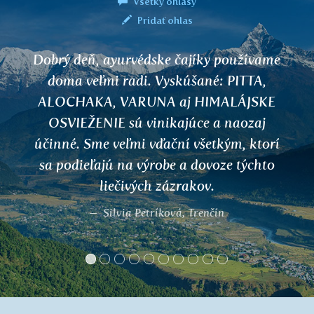
Všetky ohlasy
Pridať ohlas
Dobrý deň, Milujem vaše čaje... Mám ich
doma veľa... Používam ich na liečbu svojej
rodiny a našich mačiek a naozaj
fungujú... a veľmi rýchlo... fungujú aj na
mňa... napríklad na chrípku, infekcie
močových ciest alebo srdcové problémy...
Ale čo sa týka autoimunity... kĺbov,
vlasov... to pravdepodobne vyžaduje
komplexnejší prístup, ako popisujete...
takže teraz sa pokúsim dodržiavať všetko
a uvidíme... Ešte raz vám veľmi pekne
ďakujem... nech sa vám darí... Boh vám
žehnaj...