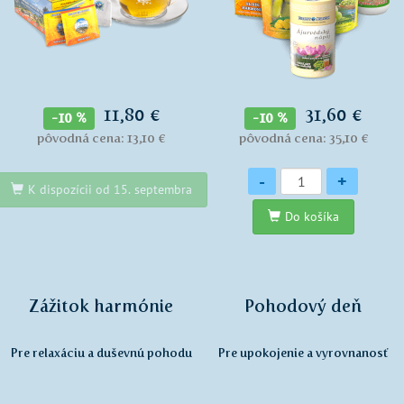
11,80 €
31,60 €
-10 %
-10 %
pôvodná cena: 13,10 €
pôvodná cena: 35,10 €
Množstvo
-
+
K dispozícii od 15. septembra
Do košíka
Zážitok harmónie
Pohodový deň
Pre relaxáciu a duševnú pohodu
Pre upokojenie a vyrovnanosť