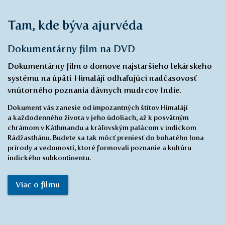
Hana
Tam, kde býva ajurvéda
Dokumentárny film na DVD
Dokumentárny film o domove najstaršieho lekárskeho
systému na úpätí Himalájí odhaľujúci nadčasovosť
vnútorného poznania dávnych mudrcov Indie.
Dokument vás zanesie od impozantných štítov Himalájí
a každodenného života v jeho údoliach, až k posvätným
chrámom v Káthmandu a kráľovským palácom v indickom