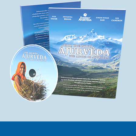
Rádžasthánu. Budete sa tak môcť preniesť do bohatého lona
prírody a vedomostí, ktoré formovali poznanie a kultúru
indického subkontinentu.
Viac o filmu