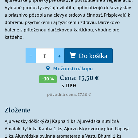
ajurvédske prípravky pre celkové povzbudenie a regeneráciu.
Vybrané produkty zvyšujú vitalitu, optimalizujú duševný stav
a priaznivo pôsobia na cievy a srdcovú činnosť. Prispievajú k
dobrému psychickému aj fyzickému zdraviu. Darčekovo
balené s priloženou darčekovou kartičkou, vhodné pre
každého.
Množstvo
-
+
Do košíka
Možnosti nákupu
Cena: 15,50 €
-10 %
s DPH
pôvodná cena: 17,20 €
Zloženie
Ajurvédsky dóšický čaj Kapha 1 ks, Ajurvédska nutričná
Amalaki tyčinka Kapha 1 ks, Ajurvédsky ovocný plod Papaya
1 ks, Ajurvédska bylinná aromaterapia Vastu Bhumi 1 ks