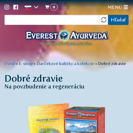
0
MENU
Vyhľadávanie
Skočiť
Hľadať
na
hlavný
obsah
Nachádzate
Úvod
»
E-shop
»
Darčekové balíčky a kolekcie
»
Dobré zdravie
sa
Dobré zdravie
tu
Na povzbudenie a regeneráciu