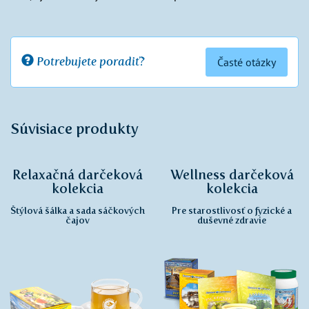
Potrebujete poradiť?
Časté otázky
Súvisiace produkty
Relaxačná darčeková
Wellness darčeková
kolekcia
kolekcia
Štýlová šálka a sada sáčkových
Pre starostlivosť o fyzické a
čajov
duševné zdravie