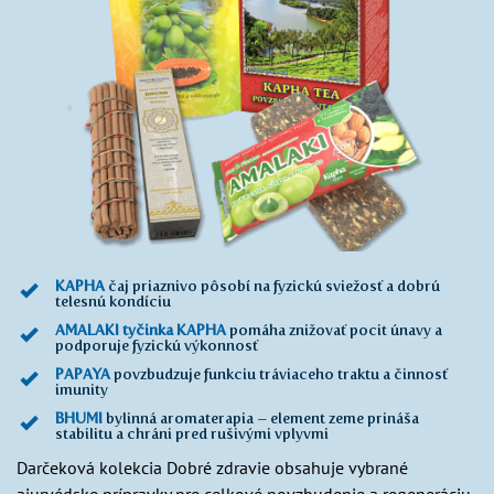
KAPHA
čaj priaznivo pôsobí na fyzickú sviežosť a dobrú
telesnú kondíciu
AMALAKI tyčinka KAPHA
pomáha znižovať pocit únavy a
podporuje fyzickú výkonnosť
PAPAYA
povzbudzuje funkciu tráviaceho traktu a činnosť
imunity
BHUMI
bylinná aromaterapia – element zeme prináša
stabilitu a chráni pred rušivými vplyvmi
Darčeková kolekcia Dobré zdravie obsahuje vybrané