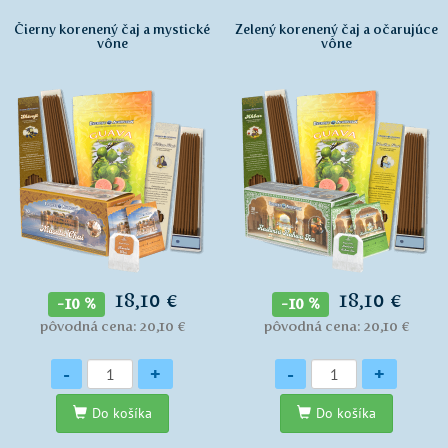
Čierny korenený čaj a mystické
Zelený korenený čaj a očarujúce
vône
vône
18,10 €
18,10 €
-10 %
-10 %
pôvodná cena: 20,10 €
pôvodná cena: 20,10 €
Množstvo
Množstvo
-
+
-
+
Do košíka
Do košíka