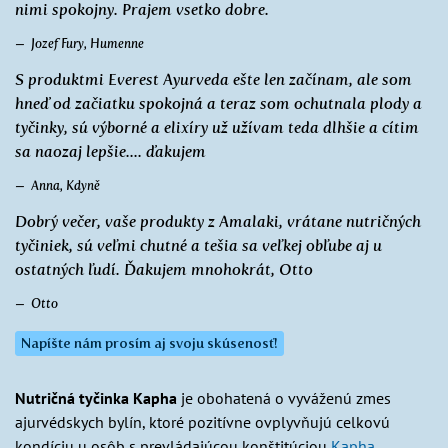
nimi spokojny. Prajem vsetko dobre.
Jozef Fury, Humenne
S produktmi Everest Ayurveda ešte len začínam, ale som
hneď od začiatku spokojná a teraz som ochutnala plody a
tyčinky, sú výborné a elixíry už užívam teda dlhšie a cítim
sa naozaj lepšie.... ďakujem
Anna, Kdyně
Dobrý večer, vaše produkty z Amalaki, vrátane nutričných
tyčiniek, sú veľmi chutné a tešia sa veľkej obľube aj u
ostatných ľudí. Ďakujem mnohokrát, Otto
Otto
Napíšte nám prosím aj svoju skúsenosť!
Nutričná tyčinka Kapha
je obohatená o vyváženú zmes
ajurvédskych bylín, ktoré pozitívne ovplyvňujú celkovú
kondíciu u osôb s prevládajúcou konštitúciou
Kapha
.