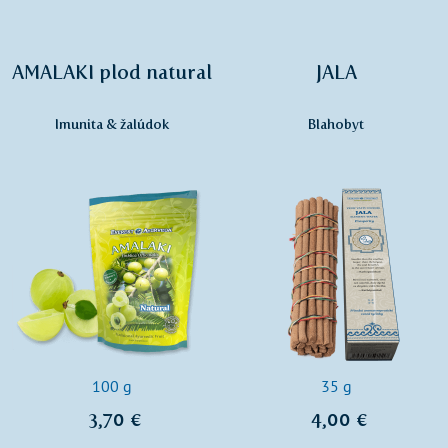
AMALAKI plod natural
JALA
Imunita & žalúdok
Blahobyt
100 g
35 g
3,70 €
4,00 €