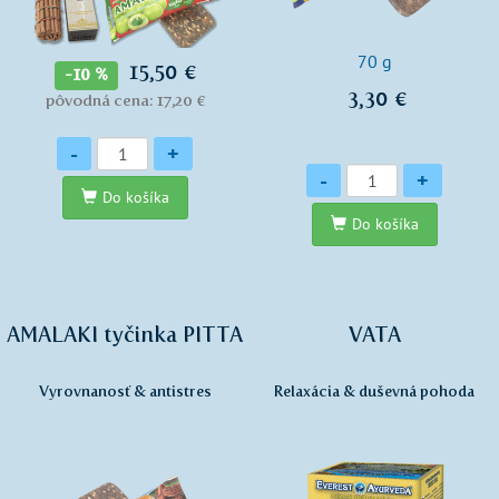
70 g
15,50 €
-10 %
3,30 €
pôvodná cena: 17,20 €
Množstvo
-
+
Množstvo
-
+
Do košíka
Do košíka
AMALAKI tyčinka PITTA
VATA
Vyrovnanosť & antistres
Relaxácia & duševná pohoda