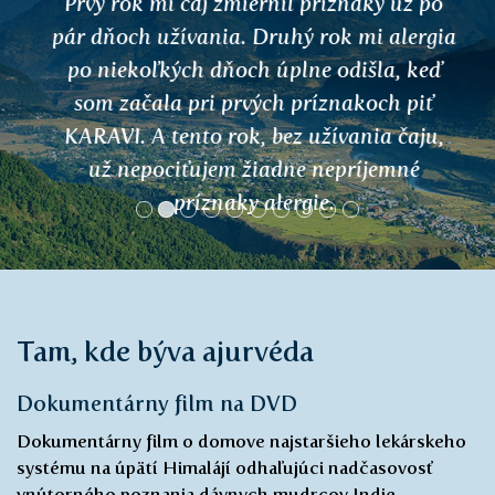
Prvý rok mi čaj zmiernil príznaky už po
pár dňoch užívania. Druhý rok mi alergia
po niekoľkých dňoch úplne odišla, keď
som začala pri prvých príznakoch piť
KARAVI. A tento rok, bez užívania čaju,
už nepociťujem žiadne nepríjemné
príznaky alergie.
Martina, Praha
Tam, kde býva ajurvéda