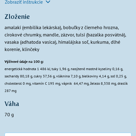
Zobraziť inštrukcie
Zloženie
amalaki (embilika lekárska), bobuľky z čierneho hrozna,
cirokové chrumky, mandle, zázvor, tulsi (bazalka posvätná),
vasaka (adhatoda vasica), himalájska soľ, kurkuma, dlhé
korenie, klinčeky
Výživové údaje na 100 g:
energetická hodnota 1 486 kJ, tuky 1,96 g, nasýtené mastné kyseliny 0,16 g,
sacharidy 80,18 g, cukry 37,56 g, vláknina 7,10 g, bielkoviny 4,14 g, soľ 0,25 g,
cholesterol 0 mg, vitamín C 195 mg, vápnik 64,47 mg, železo 8,338 mg, draslík
287 mg
Váha
70 g