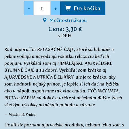
Množstvo
-
+
Do košíka
Možnosti nákupu
Cena: 3,30 €
s DPH
Rád odporučím RELAXAČNÉ ČAJE, ktoré sú lahodné a
pekne voňajú a navodzujú vskutku relaxáciu keď ich
popíjam. Vyskúšal som aj HIMALÁJSKE AJURVÉDSKE
BYLINNÉ ČAJE a sú dobré. Vyskúšal som krátko aj
AJURVÉDSKE NUTRIČNÉ ELIXÍRY, ale je to krátko, aby
som hodnotil nejaký prínos. Je lepšie si ich dať na lyžičku
ako v nápoji, aspoň mne tak viac chutia. TYČINKY VATA,
PITTA a KAPHA sú dobré a určite si objednám ďalšie. Nech
všetkým výrobky prinášajú pohodu a zdravie
Vlastimil, Praha
Uz dlhsie poznam ajurvedske produkty, uzivam ich a som s