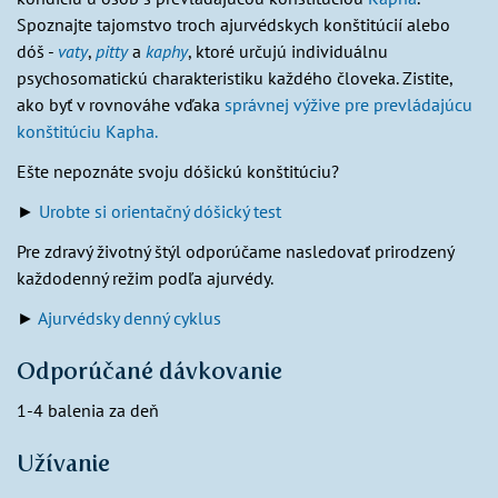
Spoznajte tajomstvo troch ajurvédskych konštitúcií alebo
dóš -
vaty
,
pitty
a
kaphy
, ktoré určujú individuálnu
psychosomatickú charakteristiku každého človeka. Zistite,
ako byť v rovnováhe vďaka
správnej výžive pre prevládajúcu
konštitúciu Kapha.
Ešte nepoznáte svoju dóšickú konštitúciu?
►
Urobte si orientačný dóšický test
Pre zdravý životný štýl odporúčame nasledovať prirodzený
každodenný režim podľa ajurvédy.
►
Ajurvédsky denný cyklus
Odporúčané dávkovanie
1-4 balenia za deň
Užívanie