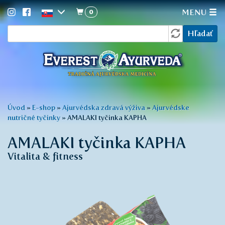
0
MENU
Vyhľadávanie
Skočiť
Hľadať
na
hlavný
obsah
Nachádzate
Úvod
»
E-shop
»
Ajurvédska zdravá výživa
»
Ajurvédske
nutričné tyčinky
»
AMALAKI tyčinka KAPHA
sa
tu
AMALAKI tyčinka KAPHA
Vitalita & fitness