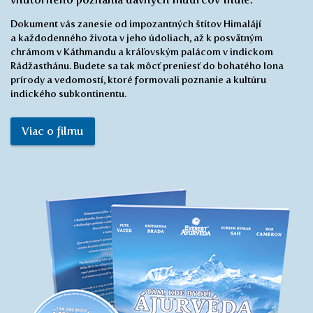
Dokumentárny film na DVD
Dokumentárny film o domove najstaršieho lekárskeho
systému na úpätí Himalájí odhaľujúci nadčasovosť
vnútorného poznania dávnych mudrcov Indie.
Dokument vás zanesie od impozantných štítov Himalájí
a každodenného života v jeho údoliach, až k posvätným
chrámom v Káthmandu a kráľovským palácom v indickom
Rádžasthánu. Budete sa tak môcť preniesť do bohatého lona
prírody a vedomostí, ktoré formovali poznanie a kultúru
indického subkontinentu.
Viac o filmu