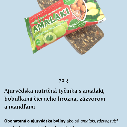
70 g
Ajurvédska nutričná tyčinka s amalaki,
bobuľkami čierneho hrozna, zázvorom
a mandľami
Obohatená o ajurvédske byliny
ako sú
amalaki, zázvor, tulsi,