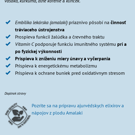
vasaka, kurkuma, dlhé korenie
a
klinček
.
Embilika lekárska (amalaki)
priaznivo pôsobí na
činnosť
tráviaceho ústrojenstva
Prospieva funkcii žalúdka a črevného traktu
Vitamín C
podporuje funkciu imunitného systému
pri a
po fyzickej výkonnosti
Prispieva k zníženiu miery únavy a vyčerpania
Prispieva k energetickému metabolizmu
Prispieva k ochrane buniek pred oxidatívnym stresom
Doplnok stravy
Pozrite sa na prípravu ajurvédskych elixírov a
nápojov z plodu Amalaki