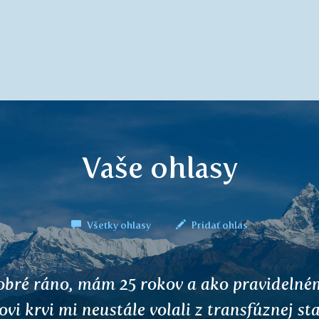
Vaše ohlasy
Všetky ohlasy
Pridať ohlas
 produkty vynikajúcej kvality, ktoré prispie
zickej a duševnej rovnováhe. Vyskúšal som 