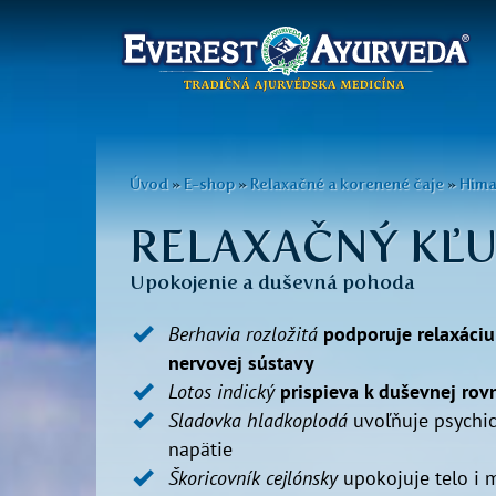
Hlavné
menu
Skočiť
na
Nachádzate
Úvod
»
E-shop
»
Relaxačné a korenené čaje
»
Hima
hlavný
sa
obsah
RELAXAČNÝ KĽ
tu
Upokojenie a duševná pohoda
Berhavia rozložitá
podporuje relaxáciu
nervovej sústavy
Lotos indický
prispieva k duševnej ro
Sladovka hladkoplodá
uvoľňuje psychi
napätie
Škoricovník cejlónsky
upokojuje telo i 