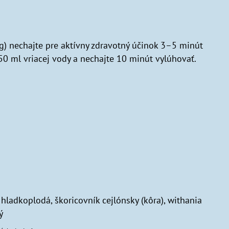
 g) nechajte pre aktívny zdravotný účinok 3–5 minút
50 ml vriacej vody a nechajte 10 minút vylúhovať.
 hladkoplodá, škoricovník cejlónsky (kôra), withania
ý