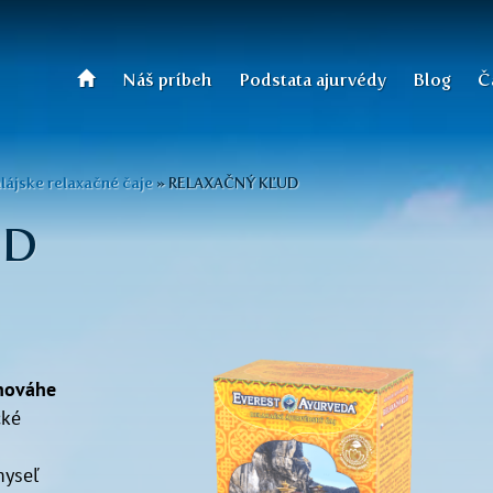
Náš príbeh
Podstata ajurvédy
Blog
Č
lájske relaxačné čaje
»
RELAXAČNÝ KĽUD
UD
vnováhe
cké
myseľ