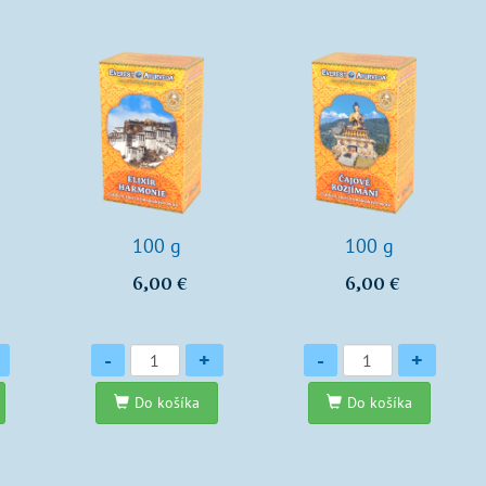
100 g
100 g
6,00 €
6,00 €
Množstvo
Množstvo
-
+
-
+
Do košíka
Do košíka