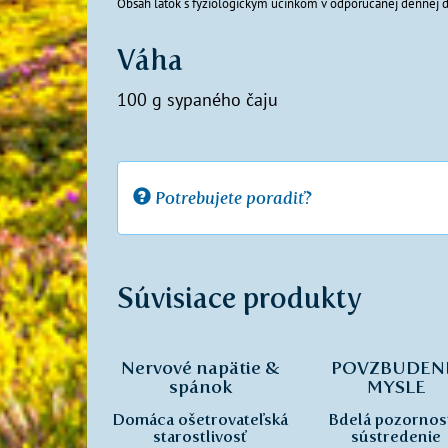
Obsah látok s fyziologickým účinkom v odporúčanej dennej d
Váha
100 g sypaného čaju
Potrebujete poradiť?
Súvisiace produkty
Nervové napätie &
POVZBUDEN
spánok
MYSLE
Domáca ošetrovateľská
Bdelá pozornos
starostlivosť
sústredenie