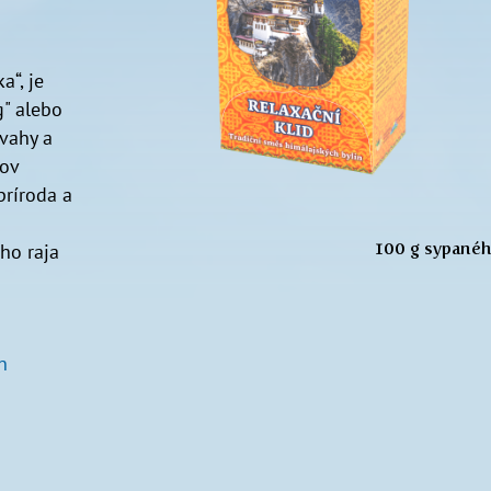
a“, je
g" alebo
svahy a
hov
príroda a
100 g sypanéh
ho raja
n