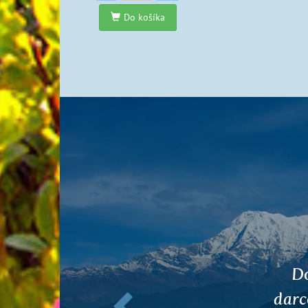
Do košíka
Predchádzajúce
Sú to
fy