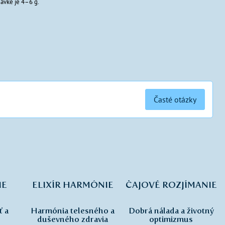
ávke je 4–6 g.
Časté otázky
IE
ELIXÍR HARMÓNIE
ČAJOVÉ ROZJÍMANIE
ť a
Harmónia telesného a
Dobrá nálada a životný
duševného zdravia
optimizmus