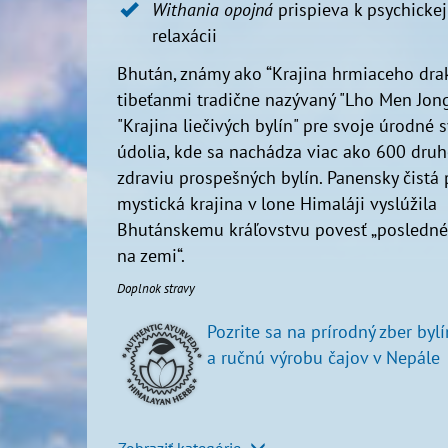
Withania opojná
prispieva k psychickej
relaxácii
Bhután, známy ako “Krajina hrmiaceho drak
tibeťanmi tradične nazývaný "Lho Men Jon
"Krajina liečivých bylín" pre svoje úrodné 
údolia, kde sa nachádza viac ako 600 dru
zdraviu prospešných bylín. Panensky čistá 
mystická krajina v lone Himaláji vyslúžila
Bhutánskemu kráľovstvu povesť „posledné
na zemi“.
Doplnok stravy
Pozrite sa na prírodný zber bylí
a ručnú výrobu čajov v Nepále
Zobraziť kategórie