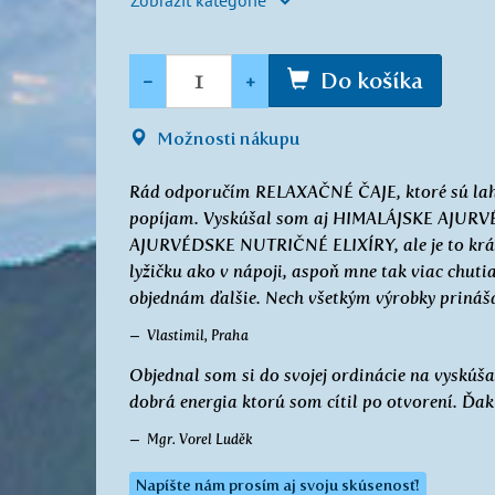
Množstvo
-
+
Do košíka
Možnosti nákupu
Rád odporučím RELAXAČNÉ ČAJE, ktoré sú laho
popíjam. Vyskúšal som aj HIMALÁJSKE AJURVÉ
AJURVÉDSKE NUTRIČNÉ ELIXÍRY, ale je to krátko
lyžičku ako v nápoji, aspoň mne tak viac chut
objednám ďalšie. Nech všetkým výrobky prináš
Vlastimil, Praha
Objednal som si do svojej ordinácie na vyskúša
dobrá energia ktorú som cítil po otvorení. Ďak
Mgr. Vorel Luděk
Napíšte nám prosím aj svoju skúsenosť!