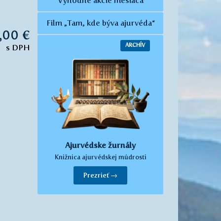
Výhodné akcie mesiaca
Film „Tam, kde býva ajurvéda“
,00 €
ARCHÍV
s DPH
Ajurvédske žurnály
Knižnica ajurvédskej múdrosti
Prezrieť →