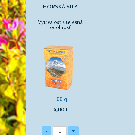
HORSKÁ SILA
Vytrvalosť a telesná
odolnosť
100 g
6,00 €
Množstvo
-
+