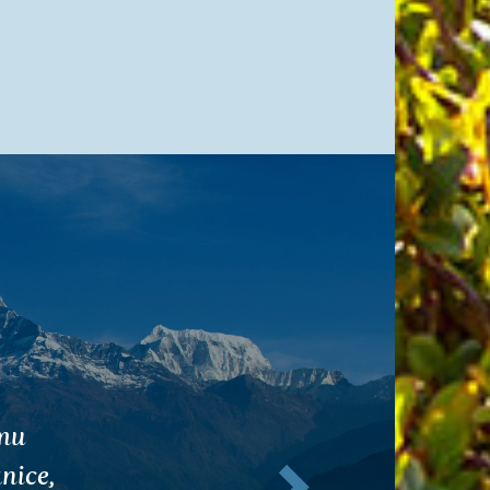
vajú k
Ďalej
čaj