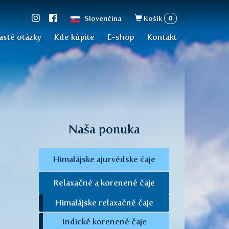
Vyhľadávan
0
Slovenčina
Košík
asté otázky
Kde kúpite
E-shop
Kontakt
Naša ponuka
Himalájske ajurvédske čaje
Relaxačné a korenené čaje
Himalájske relaxačné čaje
Indické korenené čaje