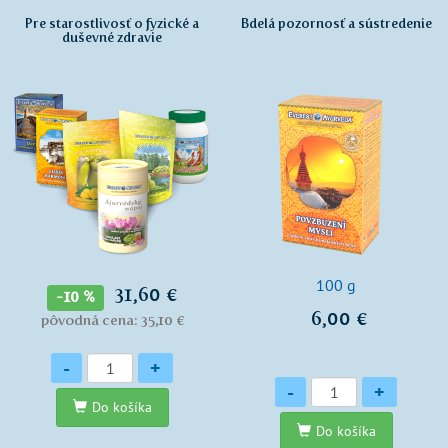
Pre starostlivosť o fyzické a
Bdelá pozornosť a sústredenie
duševné zdravie
100 g
31,60 €
-10 %
6,00 €
pôvodná cena: 35,10 €
Množstvo
-
+
Množstvo
-
+
Do košíka
Do košíka