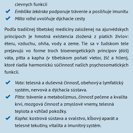
cievnych funkcií
Embilika lekárska
podporuje trávenie a posilňuje imunitu
Mäta roľná
uvolňuje dýchacie cesty
Podľa tradičnej tibetskej medicíny založenej na ajurvédskych
princípoch je hmotná existencia zložená z piatich živlov:
éteru, vzduchu, ohňa, vody a zeme. Tie sa v ľudskom tele
prejavujú vo forme troch bioenergetických princípov (dóš)
váta, pitta a kapha (v tibetskom poňatí vietor, žlč a hlien),
ktoré riadia harmonickú súčinnosť našich psychosomatických
funkcií.
Vata
: telesná a duševná činnosť, obehový a lymfatický
systém, nervová a dýchacia sústava.
Pitta
: trávenie a metabolizmus, činnosť pečene a kvalita
krvi, mozgová činnosť a zmyslové vnemy, telesná
teplota a vzhľad pokožky.
Kapha
: kostrová sústava a svalstvo, kĺbový aparát a
telesné tekutiny, vitalita a imunitný systém.