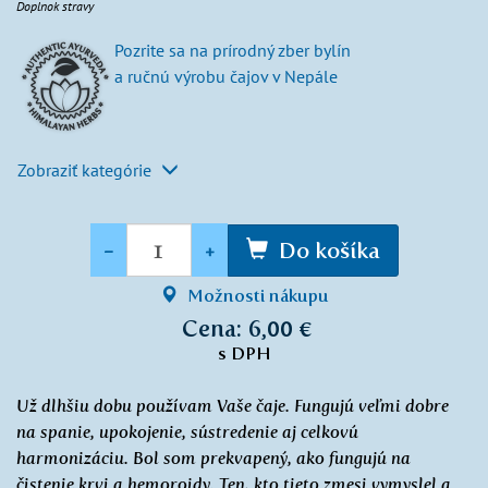
Doplnok stravy
Pozrite sa na prírodný zber bylín
a ručnú výrobu čajov v Nepále
Zobraziť kategórie
Množstvo
-
+
Do košíka
Možnosti nákupu
Cena: 6,00 €
s DPH
Už dlhšiu dobu používam Vaše čaje. Fungujú veľmi dobre
na spanie, upokojenie, sústredenie aj celkovú
harmonizáciu. Bol som prekvapený, ako fungujú na
čistenie krvi a hemoroidy. Ten, kto tieto zmesi vymyslel a