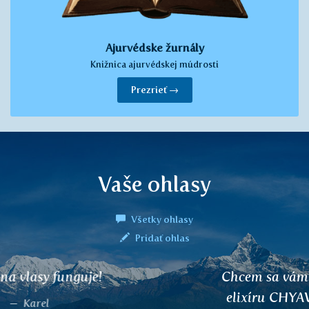
Ajurvédske žurnály
Knižnica ajurvédskej múdrosti
Prezrieť →
Vaše ohlasy
Všetky ohlasy
Pridať ohlas
Chcem sa vám poďakovať za zaradenie
elixíru CHYAWANPRASH do ponuky.