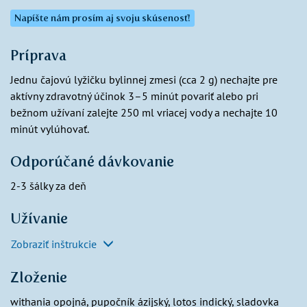
Napíšte nám prosím aj svoju skúsenosť!
Príprava
Jednu čajovú lyžičku bylinnej zmesi (cca 2 g) nechajte pre
aktívny zdravotný účinok 3–5 minút povariť alebo pri
bežnom užívaní zalejte 250 ml vriacej vody a nechajte 10
minút vylúhovať.
Odporúčané dávkovanie
2-3 šálky za deň
Užívanie
Zobraziť inštrukcie
Zloženie
withania opojná, pupočník ázijský, lotos indický, sladovka