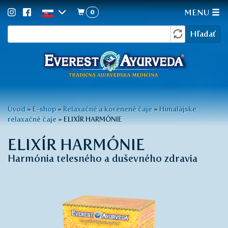
0
MENU
Vyhľadávanie
Skočiť
Hľadať
na
hlavný
obsah
Nachádzate
Úvod
»
E-shop
»
Relaxačné a korenené čaje
»
Himalájske
relaxačné čaje
»
ELIXÍR HARMÓNIE
sa
tu
ELIXÍR HARMÓNIE
Harmónia telesného a duševného zdravia