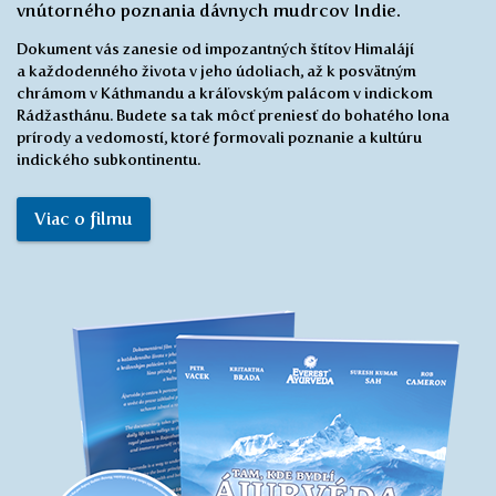
vnútorného poznania dávnych mudrcov Indie.
Dokument vás zanesie od impozantných štítov Himalájí
a každodenného života v jeho údoliach, až k posvätným
chrámom v Káthmandu a kráľovským palácom v indickom
Rádžasthánu. Budete sa tak môcť preniesť do bohatého lona
prírody a vedomostí, ktoré formovali poznanie a kultúru
indického subkontinentu.
Viac o filmu