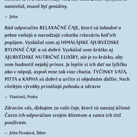
namiešal, musel byť geniálny.
Jirka
Rád odporučím RELAXAČNÉ ČAJE, ktoré sú lahodné a
pekne voňajú a navodzujú vskutku relaxáciu keď ich
popíjam. Vyskúšal som aj HIMALÁJSKE AJURVÉDSKE
BYLINNÉ ČAJE a sú dobré. Vyskúšal som krátko aj
AJURVÉDSKE NUTRIČNÉ ELIXÍRY, ale je to krátko, aby
som hodnotil nejaký prínos. Je lepšie si ich dať na lyžičku
ako v nápoji, aspoň mne tak viac chutia. TYČINKY VATA,
PITTA a KAPHA sú dobré a určite si objednám ďalšie. Nech
všetkým výrobky prinášajú pohodu a zdravie
Vlastimil, Praha
Zdravím vás, ďakujem za vaše čaje, ktoré sú naozaj účinné.
Často ich odporúčam svojim klientom a sama ich tiež
používam.
Jitka Pivodová, Tábor