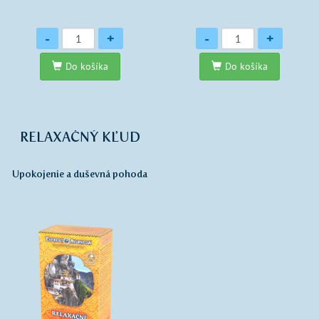
Množstvo
Množstvo
-
+
-
+
Do košíka
Do košíka
RELAXAČNÝ KĽUD
Upokojenie a duševná pohoda