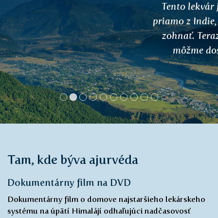
Tento lekvár je úžasný. Mala som ho
priamo z Indie, odvtedy ho neviem nikde
zohnať. Teraz sa vytešujem, že ho už
môžme dostať aj na Slovensku.
Dáša
Tam, kde býva ajurvéda
Dokumentárny film na DVD
Dokumentárny film o domove najstaršieho lekárskeho
systému na úpätí Himalájí odhaľujúci nadčasovosť