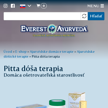
0
MENU
Vyhľadávanie
Skočiť
Hľadať
na
hlavný
obsah
Nachádzate
Úvod
»
E-shop
»
Ajurvédske domáce terapie
»
Ajurvédske
dóšické terapie
»
Pitta dóša terapia
sa
tu
Pitta dóša terapia
Domáca ošetrovateľská starostlivosť