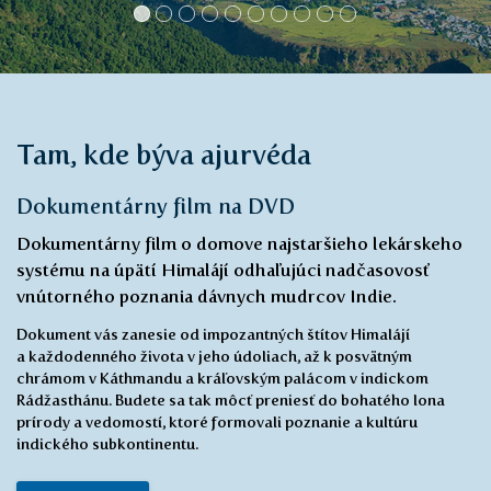
Tam, kde býva ajurvéda
Dokumentárny film na DVD
Dokumentárny film o domove najstaršieho lekárskeho
systému na úpätí Himalájí odhaľujúci nadčasovosť
vnútorného poznania dávnych mudrcov Indie.
Dokument vás zanesie od impozantných štítov Himalájí
a každodenného života v jeho údoliach, až k posvätným
chrámom v Káthmandu a kráľovským palácom v indickom
Rádžasthánu. Budete sa tak môcť preniesť do bohatého lona
prírody a vedomostí, ktoré formovali poznanie a kultúru
indického subkontinentu.
Viac o filmu