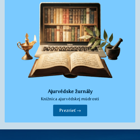
Ajurvédske žurnály
Knižnica ajurvédskej múdrosti
Prezrieť →