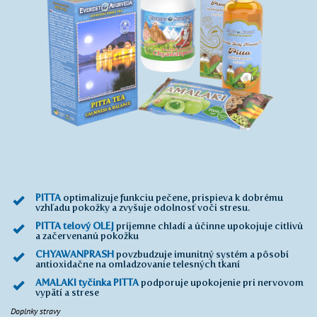
PITTA
optimalizuje funkciu pečene, prispieva k dobrému
vzhľadu pokožky a zvyšuje odolnosť voči stresu.
PITTA telový OLEJ
príjemne chladí a účinne upokojuje citlivú
a začervenanú pokožku
CHYAWANPRASH
povzbudzuje imunitný systém a pôsobí
antioxidačne na omladzovanie telesných tkaní
AMALAKI tyčinka PITTA
podporuje upokojenie pri nervovom
vypätí a strese
Doplnky stravy