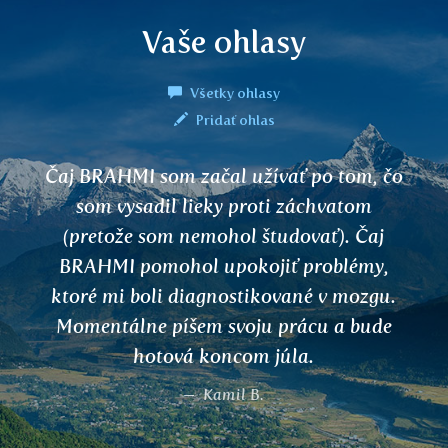
Vaše ohlasy
Všetky ohlasy
Pridať ohlas
Dobrý deň, kúpila som si váš čaj Ranjaka
a robí mi veľmi dobre na únavu a
podráždenosť. Vďaka.
S. Juránková