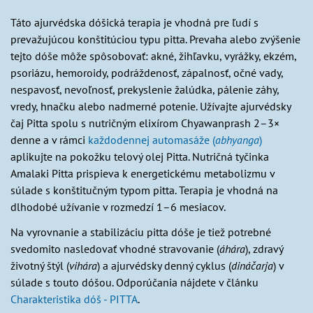
Táto ajurvédska dóšická terapia je vhodná pre ľudí s
prevažujúcou konštitúciou typu pitta. Prevaha alebo zvýšenie
tejto dóše môže spôsobovať: akné, žihľavku, vyrážky, ekzém,
psoriázu, hemoroidy, podráždenosť, zápalnosť, očné vady,
nespavosť, nevoľnosť, prekyslenie žalúdka, pálenie záhy,
vredy, hnačku alebo nadmerné potenie. Užívajte ajurvédsky
čaj Pitta spolu s nutričným elixírom Chyawanprash 2–3×
denne a v rámci
každodennej automasáže (
abhyanga
)
aplikujte na pokožku telový olej Pitta. Nutričná tyčinka
Amalaki Pitta prispieva k energetickému metabolizmu v
súlade s konštitučným typom pitta. Terapia je vhodná na
dlhodobé užívanie v rozmedzí 1–6 mesiacov.
Na vyrovnanie a stabilizáciu pitta dóše je tiež potrebné
svedomito nasledovať vhodné stravovanie (
áhára
), zdravý
životný štýl (
vihára
) a ajurvédsky denný cyklus (
dináčarja
) v
súlade s touto dóšou. Odporúčania nájdete v článku
Charakteristika dóš - PITTA
.