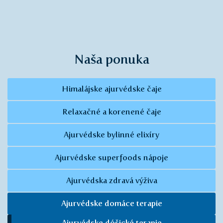
Naša ponuka
Himalájske ajurvédske čaje
Relaxačné a korenené čaje
Ajurvédske bylinné elixíry
Ajurvédske superfoods nápoje
Ajurvédska zdravá výživa
Ajurvédske domáce terapie
Ajurvédske dóšické terapie