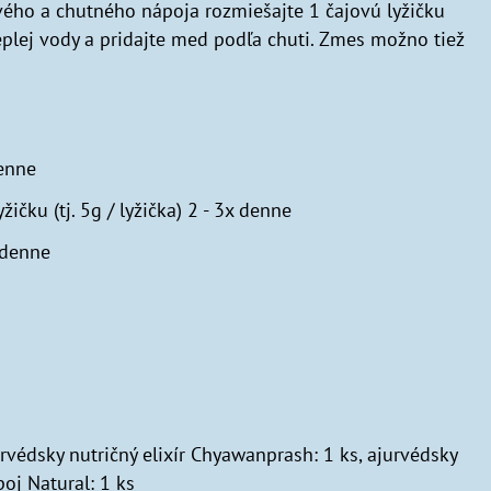
avého a chutného nápoja rozmiešajte 1 čajovú lyžičku
eplej vody a pridajte med podľa chuti. Zmes možno tiež
denne
ičku (tj. 5g / lyžička) 2 - 3x denne
 denne
urvédsky nutričný elixír Chyawanprash: 1 ks, ajurvédsky
poj Natural: 1 ks