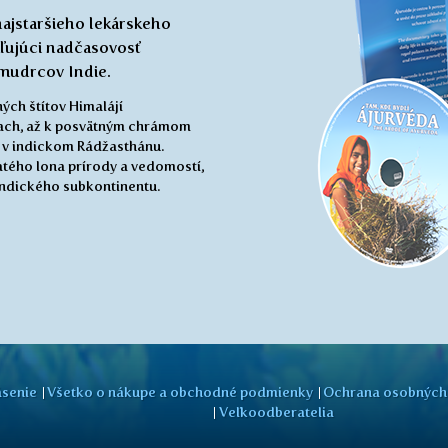
ajstaršieho lekárskeho
ľujúci nadčasovosť
mudrcov Indie.
ch štítov Himalájí
iach, až k posvätným chrámom
v indickom Rádžasthánu.
atého lona prírody a vedomostí,
indického subkontinentu.
ásenie
Všetko o nákupe a obchodné podmienky
Ochrana osobných
Veľkoodberatelia