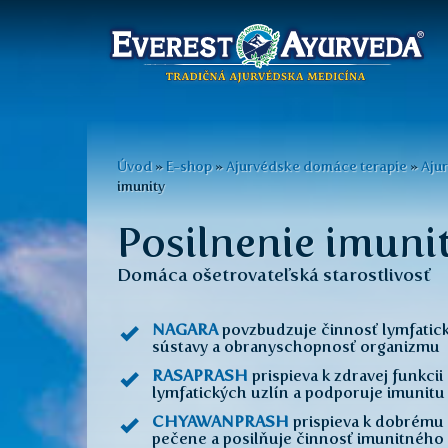
Hlavné
menu
Skočiť
na
Nachádzate
Úvod
»
E-shop
»
Ajurvédske domáce terapie
»
Aju
hlavný
imunity
sa
obsah
Posilnenie imuni
tu
Domáca ošetrovateľská starostlivosť
NAGARA
povzbudzuje činnosť lymfatick
sústavy a obranyschopnosť organizmu
RASAPRASH
prispieva k zdravej funkcii
lymfatických uzlín a podporuje imunitu
CHYAWANPRASH
prispieva k dobrému
pečene a posilňuje činnosť imunitného