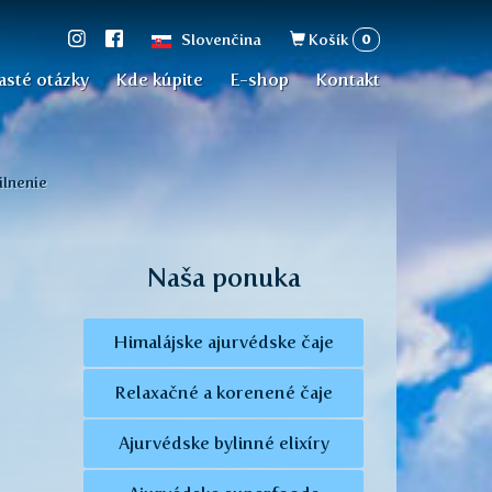
Vyhľadávan
0
Slovenčina
Košík
asté otázky
Kde kúpite
E-shop
Kontakt
ilnenie
Naša ponuka
Himalájske ajurvédske čaje
Relaxačné a korenené čaje
Ajurvédske bylinné elixíry