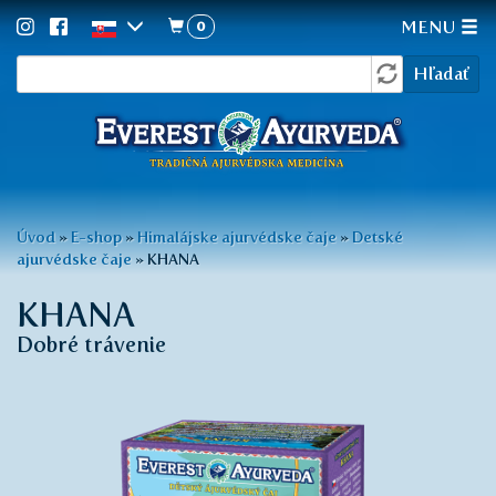
0
MENU
Vyhľadávanie
Skočiť
Hľadať
na
hlavný
obsah
Nachádzate
Úvod
»
E-shop
»
Himalájske ajurvédske čaje
»
Detské
ajurvédske čaje
»
KHANA
sa
tu
KHANA
Dobré trávenie