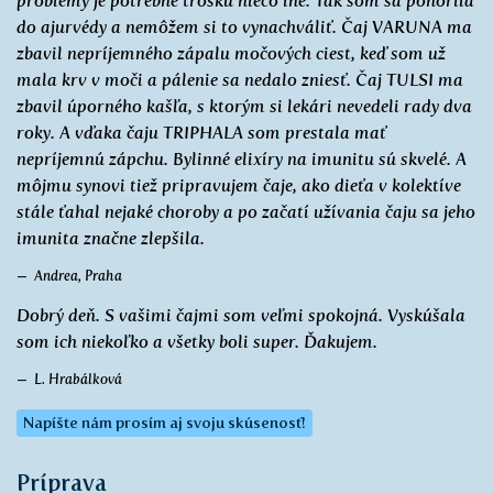
problémy je potrebné trošku niečo iné. Tak som sa ponorila
do ajurvédy a nemôžem si to vynachváliť. Čaj VARUNA ma
zbavil nepríjemného zápalu močových ciest, keď som už
mala krv v moči a pálenie sa nedalo zniesť. Čaj TULSI ma
zbavil úporného kašľa, s ktorým si lekári nevedeli rady dva
roky. A vďaka čaju TRIPHALA som prestala mať
nepríjemnú zápchu. Bylinné elixíry na imunitu sú skvelé. A
môjmu synovi tiež pripravujem čaje, ako dieťa v kolektíve
stále ťahal nejaké choroby a po začatí užívania čaju sa jeho
imunita značne zlepšila.
Andrea, Praha
Dobrý deň. S vašimi čajmi som veľmi spokojná. Vyskúšala
som ich niekoľko a všetky boli super. Ďakujem.
L. Hrabálková
Napíšte nám prosím aj svoju skúsenosť!
Príprava