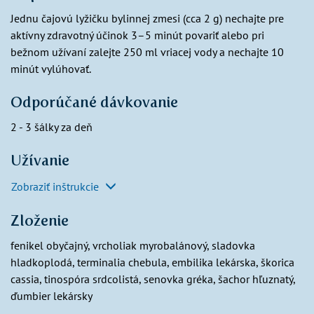
Jednu čajovú lyžičku bylinnej zmesi (cca 2 g) nechajte pre
aktívny zdravotný účinok 3–5 minút povariť alebo pri
bežnom užívaní zalejte 250 ml vriacej vody a nechajte 10
minút vylúhovať.
Odporúčané dávkovanie
2 - 3 šálky za deň
Užívanie
Zobraziť inštrukcie
Zloženie
fenikel obyčajný, vrcholiak myrobalánový, sladovka
hladkoplodá, terminalia chebula, embilika lekárska, škorica
cassia, tinospóra srdcolistá, senovka gréka, šachor hľuznatý,
ďumbier lekársky