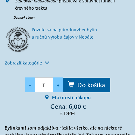
Sladovka hladkoplodá
prispieva k správnej funkcii
črevného traktu
Doplnok stravy
Pozrite sa na prírodný zber bylín
a ručnú výrobu čajov v Nepále
Zobraziť kategórie
Množstvo
-
+
Do košíka
Možnosti nákupu
Cena: 6,00 €
s DPH
Bylinkami som odjakživa riešila všetko, ale na niektoré