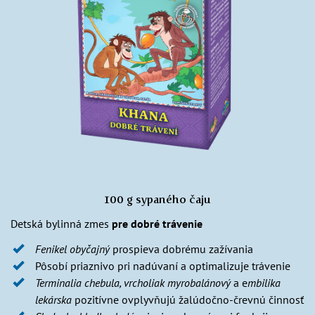
100 g sypaného čaju
Detská bylinná zmes
pre dobré trávenie
Fenikel obyčajný
prospieva dobrému zažívania
Pôsobí priaznivo pri nadúvaní a optimalizuje trávenie
Terminalia chebula, vrcholiak myrobalánový
a e
mbilika
lekárska
pozitívne ovplyvňujú žalúdočno-črevnú činnosť