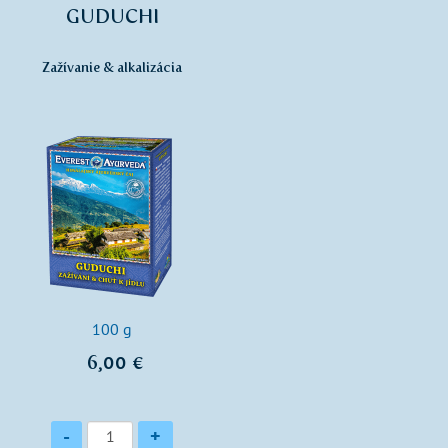
GUDUCHI
Zažívanie & alkalizácia
100 g
6,00 €
Množstvo
-
+