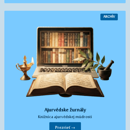
ARCHÍV
Ajurvédske žurnály
Knižnica ajurvédskej múdrosti
Prezrieť →