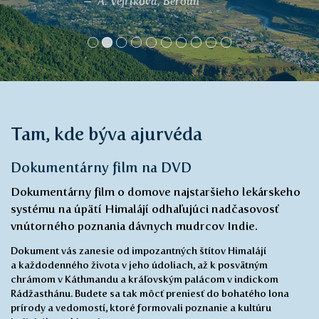
Kateřina
Tam, kde býva ajurvéda
Dokumentárny film na DVD
Dokumentárny film o domove najstaršieho lekárskeho
systému na úpätí Himalájí odhaľujúci nadčasovosť
vnútorného poznania dávnych mudrcov Indie.
Dokument vás zanesie od impozantných štítov Himalájí
a každodenného života v jeho údoliach, až k posvätným
chrámom v Káthmandu a kráľovským palácom v indickom
Rádžasthánu. Budete sa tak môcť preniesť do bohatého lona
prírody a vedomostí, ktoré formovali poznanie a kultúru