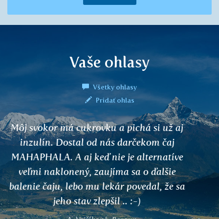
Vaše ohlasy
Všetky ohlasy
Pridať ohlas
Dobrý deň, už od malička som mala
alergiu na kyslé - vyrážky na dlaniach. 14
dní som pila denne GAURI a po
konzumácii pomaranča sa vyrážky vôbec
neobjavili. Mamičke veľmi pomohol od
plesní na nohách. Je skvelý!