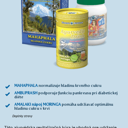
MAHAPHALA
normalizuje hladinu krvného cukru
AMBUPRASH
podporuje funkciu pankreasu pri diabetickej
diéte
AMALAKI nápoj MORINGA
pomáha udržiavať optimálnu
hladinu cukru v krvi
Doplnky stravy
Táto ajurvédska revitalizačná kúra je vhodná pre udržanie