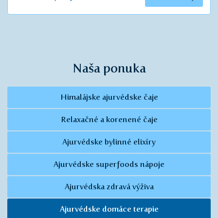
Naša ponuka
Himalájske ajurvédske čaje
Relaxačné a korenené čaje
Ajurvédske bylinné elixíry
Ajurvédske superfoods nápoje
Ajurvédska zdravá výživa
Ajurvédske domáce terapie