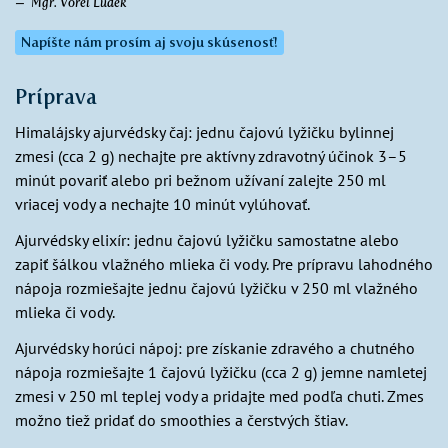
Mgr. Vorel Luděk
Napíšte nám prosím aj svoju skúsenosť!
Príprava
Himalájsky ajurvédsky čaj: jednu čajovú lyžičku bylinnej
zmesi (cca 2 g) nechajte pre aktívny zdravotný účinok 3–5
minút povariť alebo pri bežnom užívaní zalejte 250 ml
vriacej vody a nechajte 10 minút vylúhovať.
Ajurvédsky elixír: jednu čajovú lyžičku samostatne alebo
zapiť šálkou vlažného mlieka či vody. Pre prípravu lahodného
nápoja rozmiešajte jednu čajovú lyžičku v 250 ml vlažného
mlieka či vody.
Ajurvédsky horúci nápoj: pre získanie zdravého a chutného
nápoja rozmiešajte 1 čajovú lyžičku (cca 2 g) jemne namletej
zmesi v 250 ml teplej vody a pridajte med podľa chuti. Zmes
možno tiež pridať do smoothies a čerstvých štiav.