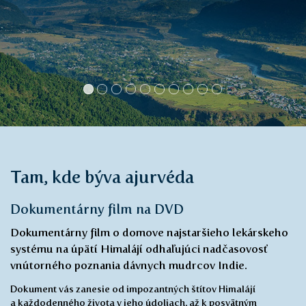
dobrých hodnotách.
Táňa Kulíšková, Trenčín
Tam, kde býva ajurvéda
Dokumentárny film na DVD
Dokumentárny film o domove najstaršieho lekárskeho
systému na úpätí Himalájí odhaľujúci nadčasovosť
vnútorného poznania dávnych mudrcov Indie.
Dokument vás zanesie od impozantných štítov Himalájí
a každodenného života v jeho údoliach, až k posvätným