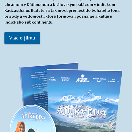
chrámom v Káthmandu a kráľovským palácom v indickom
Rádžasthánu. Budete sa tak môcť preniesť do bohatého lona
prírody a vedomostí, ktoré formovali poznanie a kultúru
indického subkontinentu.
Viac o filmu