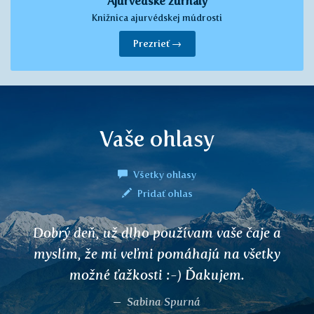
Ajurvédske žurnály
Knižnica ajurvédskej múdrosti
Prezrieť →
Vaše ohlasy
Všetky ohlasy
Pridať ohlas
Koncom roku 2009 som pila čaj
SARPAGANDHA pretože som mala dosť
kolísavý krvný tlak. Po zhruba 2
mesiacoch sa mi tlak upravil a drží sa v