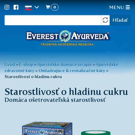
0
MENU
Vyhľadávanie
Skočiť
Hľadať
na
hlavný
obsah
Nachádzate
Úvod
»
E-shop
»
Ajurvédske domáce terapie
»
Ajurvédske
zdravotné kúry
»
Omladzujúce & revitalizačné kúry
»
sa
Starostlivosť o hladinu cukru
tu
Starostlivosť o hladinu cukru
Domáca ošetrovateľská starostlivosť