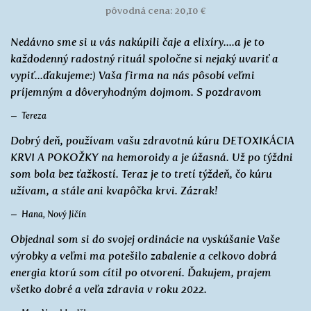
pôvodná cena: 20,10 €
Nedávno sme si u vás nakúpili čaje a elixíry....a je to
každodenný radostný rituál spoločne si nejaký uvariť a
vypiť...ďakujeme:) Vaša firma na nás pôsobí veľmi
príjemným a dôveryhodným dojmom. S pozdravom
Tereza
Dobrý deň, používam vašu zdravotnú kúru DETOXIKÁCIA
KRVI A POKOŽKY na hemoroidy a je úžasná. Už po týždni
som bola bez ťažkostí. Teraz je to tretí týždeň, čo kúru
užívam, a stále ani kvapôčka krvi. Zázrak!
Hana, Nový Jičín
Objednal som si do svojej ordinácie na vyskúšanie Vaše
výrobky a veľmi ma potešilo zabalenie a celkovo dobrá
energia ktorú som cítil po otvorení. Ďakujem, prajem
všetko dobré a veľa zdravia v roku 2022.