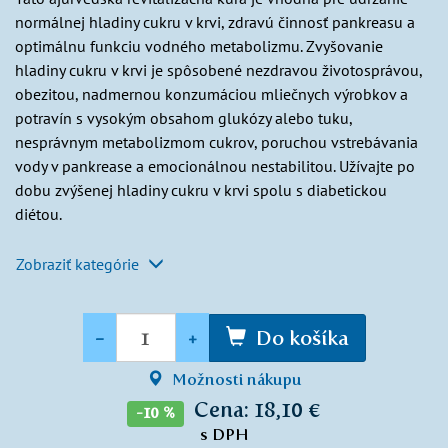
normálnej hladiny cukru v krvi, zdravú činnosť pankreasu a
optimálnu funkciu vodného metabolizmu. Zvyšovanie
hladiny cukru v krvi je spôsobené nezdravou životosprávou,
obezitou, nadmernou konzumáciou mliečnych výrobkov a
potravín s vysokým obsahom glukózy alebo tuku,
nesprávnym metabolizmom cukrov, poruchou vstrebávania
vody v pankrease a emocionálnou nestabilitou. Užívajte po
dobu zvýšenej hladiny cukru v krvi spolu s diabetickou
diétou.
Zobraziť kategórie
Množstvo
-
+
Do košíka
Možnosti nákupu
Cena: 18,10 €
-10 %
s DPH