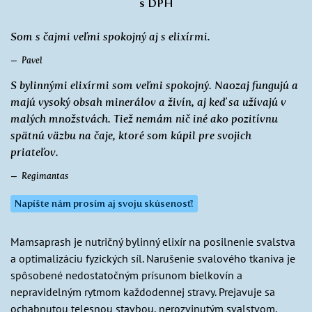
s DPH
Som s čajmi veľmi spokojný aj s elixírmi.
Pavel
S bylinnými elixírmi som veľmi spokojný. Naozaj fungujú a
majú vysoký obsah minerálov a živín, aj keď sa užívajú v
malých množstvách. Tiež nemám nič iné ako pozitívnu
spätnú väzbu na čaje, ktoré som kúpil pre svojich
priateľov.
Regimantas
Napíšte nám prosím aj svoju skúsenosť!
Mamsaprash je nutričný bylinný elixír na posilnenie svalstva
a optimalizáciu fyzických síl. Narušenie svalového tkaniva je
spôsobené nedostatočným prísunom bielkovín a
nepravidelným rytmom každodennej stravy. Prejavuje sa
ochabnutou telesnou stavbou, nerozvinutým svalstvom,