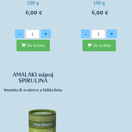
100 g
100 g
6,00 €
6,00 €
Množstvo
Množstvo
-
+
-
+
Do košíka
Do košíka
AMALAKI nápoj
SPIRULINA
Imunita & svalstvo a štíhla línia