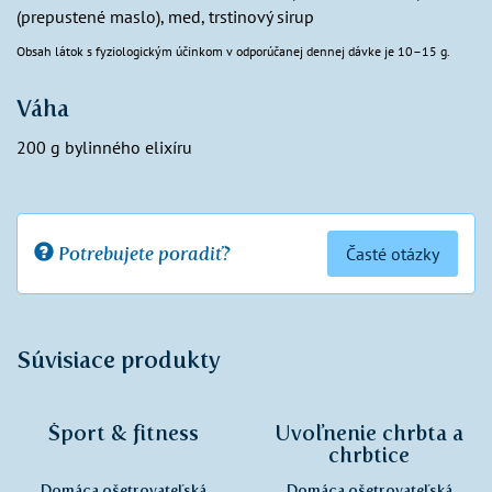
(prepustené maslo), med, trstinový sirup
Obsah látok s fyziologickým účinkom v odporúčanej dennej dávke je 10–15 g.
Váha
200 g bylinného elixíru
Potrebujete poradiť?
Časté otázky
Súvisiace produkty
Šport & fitness
Uvoľnenie chrbta a
chrbtice
Domáca ošetrovateľská
Domáca ošetrovateľská