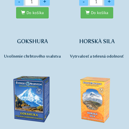
Množstvo
Množstvo
-
+
-
+
Do košíka
Do košíka
GOKSHURA
HORSKÁ SILA
Uvoľnenie chrbtového svalstva
Vytrvalosť a telesná odolnosť