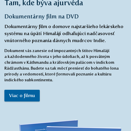
Dokumentárny film o domove najstaršieho lekárskeho
systému na úpätí Himalájí odhaľujúci nadčasovosť
vnútorného poznania dávnych mudrcov Indie.
Dokument vás zanesie od impozantných štítov Himalájí
a každodenného života v jeho údoliach, až k posvätným
chrámom v Káthmandu a kráľovským palácom v indickom
Rádžasthánu. Budete sa tak môcť preniesť do bohatého lona
prírody a vedomostí, ktoré formovali poznanie a kultúru
indického subkontinentu.
Viac o filmu