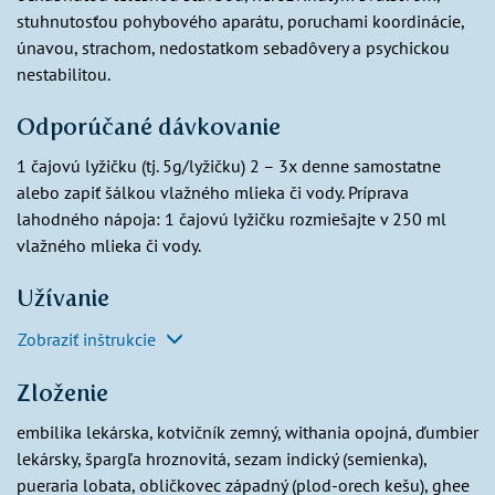
stuhnutosťou pohybového aparátu, poruchami koordinácie,
únavou, strachom, nedostatkom sebadôvery a psychickou
nestabilitou.
Odporúčané dávkovanie
1 čajovú lyžičku (tj. 5g/lyžičku) 2 – 3x denne samostatne
alebo zapiť šálkou vlažného mlieka či vody. Príprava
lahodného nápoja: 1 čajovú lyžičku rozmiešajte v 250 ml
vlažného mlieka či vody.
Užívanie
Zobraziť inštrukcie
Zloženie
embilika lekárska, kotvičník zemný, withania opojná, ďumbier
lekársky, špargľa hroznovitá, sezam indický (semienka),
pueraria lobata, obličkovec západný (plod-orech kešu), ghee