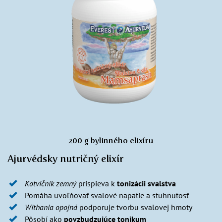
200 g bylinného elixíru
Ajurvédsky nutričný elixír
Kotvičník zemný
prispieva k
tonizácii svalstva
Pomáha uvoľňovať svalové napätie a stuhnutosť
Withania opojná
podporuje tvorbu svalovej hmoty
Pôsobí ako
povzbudzujúce
tonikum