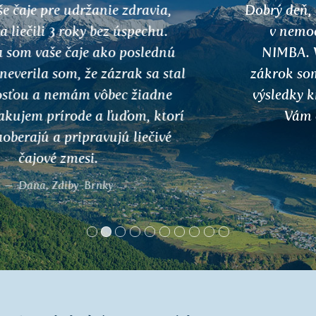
Dobrý deň, hovorili sme o mojom zákroku
v nemocnici a odporučil ste mi čaj
NIMBA. Vypila som dve krabičky. Na
zákrok som síce musela, ale vyšetrenia a
výsledky krvi dopadli veľmi dobre. Preto
Vám chcem veľmi poďakovať.
Květa Nováková
Tam, kde býva ajurvéda
Dokumentárny film na DVD