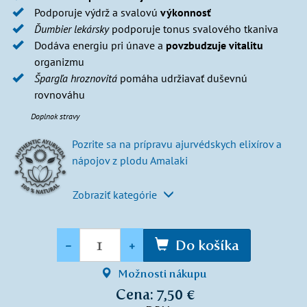
Podporuje výdrž a svalovú
výkonnosť
Ďumbier lekársky
podporuje tonus svalového tkaniva
Dodáva energiu pri únave a
povzbudzuje vitalitu
organizmu
Špargľa hroznovitá
pomáha udržiavať duševnú
rovnováhu
Doplnok stravy
Pozrite sa na prípravu ajurvédskych elixírov a
nápojov z plodu Amalaki
Zobraziť kategórie
Množstvo
-
+
Do košíka
Možnosti nákupu
Cena: 7,50 €