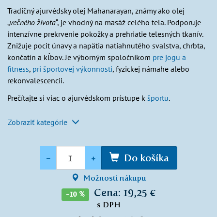
Tradičný ajurvédsky olej Mahanarayan, známy ako olej
„
večného života
“, je vhodný na masáž celého tela. Podporuje
intenzívne prekrvenie pokožky a prehriatie telesných tkanív.
Znižuje pocit únavy a napätia natiahnutého svalstva, chrbta,
končatín a kĺbov. Je výborným spoločníkom
pre jogu a
fitness
,
pri športovej výkonnosti
, fyzickej námahe alebo
rekonvalescencii.
Prečítajte si viac o ajurvédskom prístupe k
športu
.
Zobraziť kategórie
Množstvo
-
+
Do košíka
Možnosti nákupu
Cena: 19,25 €
-10 %
s DPH