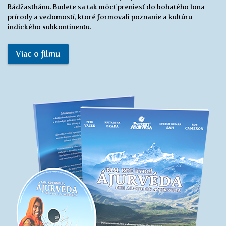
Tam, kde býva ajurvéda
Dokumentárny film na DVD
Dokumentárny film o domove najstaršieho lekárskeho
systému na úpätí Himalájí odhaľujúci nadčasovosť
vnútorného poznania dávnych mudrcov Indie.
Dokument vás zanesie od impozantných štítov Himalájí
a každodenného života v jeho údoliach, až k posvätným
chrámom v Káthmandu a kráľovským palácom v indickom
Rádžasthánu. Budete sa tak môcť preniesť do bohatého lona
prírody a vedomostí, ktoré formovali poznanie a kultúru
indického subkontinentu.
Viac o filmu