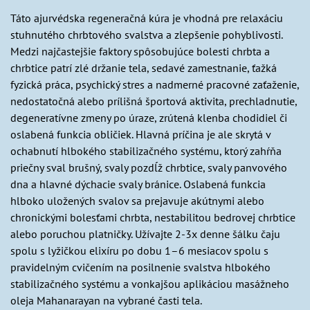
Táto ajurvédska regeneračná kúra je vhodná pre relaxáciu
stuhnutého chrbtového svalstva a zlepšenie pohyblivosti.
Medzi najčastejšie faktory spôsobujúce bolesti chrbta a
chrbtice patrí zlé držanie tela, sedavé zamestnanie, ťažká
fyzická práca, psychický stres a nadmerné pracovné zaťaženie,
nedostatočná alebo prílišná športová aktivita, prechladnutie,
degeneratívne zmeny po úraze, zrútená klenba chodidiel či
oslabená funkcia obličiek. Hlavná príčina je ale skrytá v
ochabnutí hlbokého stabilizačného systému, ktorý zahŕňa
priečny sval brušný, svaly pozdĺž chrbtice, svaly panvového
dna a hlavné dýchacie svaly bránice. Oslabená funkcia
hlboko uložených svalov sa prejavuje akútnymi alebo
chronickými bolesťami chrbta, nestabilitou bedrovej chrbtice
alebo poruchou platničky. Užívajte 2-3x denne šálku čaju
spolu s lyžičkou elixíru po dobu 1–6 mesiacov spolu s
pravidelným cvičením na posilnenie svalstva hlbokého
stabilizačného systému a vonkajšou aplikáciou masážneho
oleja Mahanarayan na vybrané časti tela.