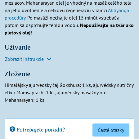
mesiacov. Mahanarayan olej je vhodný na masáž celého tela
na jeho uvoľnenie a celkovú regeneráciu v rámci
Abhyanga
procedúry
. Po masáži nechajte olej 15 minút vstrebať a
potom sa osprchujte teplou vodou.
Nepoužívajte na tvár ako
pleťový olej!
Užívanie
Zobraziť inštrukcie
Zloženie
Himalájsky ajurvédsky čaj Gokshura: 1 ks, ajurvédsky nutričný
elixír Mamsaprash: 1 ks, ajurvédsky masážny olej
Mahanarayan: 1 ks
Potrebujete poradiť?
Časté otázky