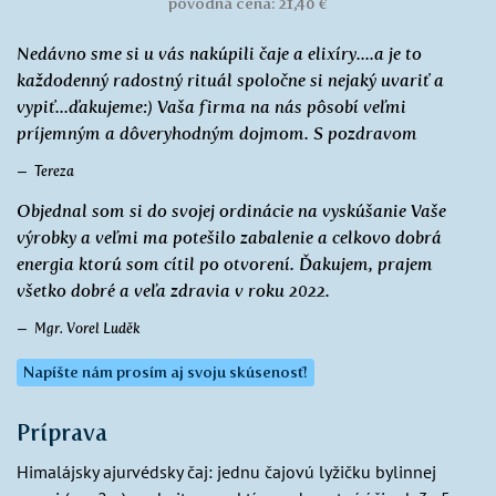
pôvodná cena: 21,40 €
Nedávno sme si u vás nakúpili čaje a elixíry....a je to
každodenný radostný rituál spoločne si nejaký uvariť a
vypiť...ďakujeme:) Vaša firma na nás pôsobí veľmi
príjemným a dôveryhodným dojmom. S pozdravom
Tereza
Objednal som si do svojej ordinácie na vyskúšanie Vaše
výrobky a veľmi ma potešilo zabalenie a celkovo dobrá
energia ktorú som cítil po otvorení. Ďakujem, prajem
všetko dobré a veľa zdravia v roku 2022.
Mgr. Vorel Luděk
Napíšte nám prosím aj svoju skúsenosť!
Príprava
Himalájsky ajurvédsky čaj: jednu čajovú lyžičku bylinnej