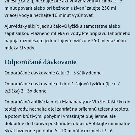
zmesi (cca 2 g) nechajte pre aktívny zdravotný účinok 3–5
minút povariť alebo pri bežnom užívaní zalejte 250 ml
vriacej vody a nechajte 10 minút vylúhovať.
Ajurvédsky elixír: jednu čajovú lyžičku samostatne alebo
zapiť šálkou vlažného mlieka či vody. Pre prípravu lahodného
nápoja rozmiešajte jednu čajovú lyžičku v 250 ml vlažného
mlieka či vody.
Odporúčané dávkovanie
Odporúčané dávkovanie čaju: 2 - 3 šálky denne
Odporúčané dávkovanie elixíru: 1 čajovú lyžičku (tj. 5g /
lyžička) 2 - 3x denne
Odporúčaná aplikácia oleja Mahanarayan: Vložte fľaštičku do
teplej vody, nechajte olej zahriať na príjemnú telesnú teplotu
a potom krúživými pohybmi vmasírujte olej jemne, ale
dôkladne do tkaniva postihnutej oblasti. Aplikujte minimálne
3krát týždenne po dobu 5–10 minút v rozmedzí 3–6