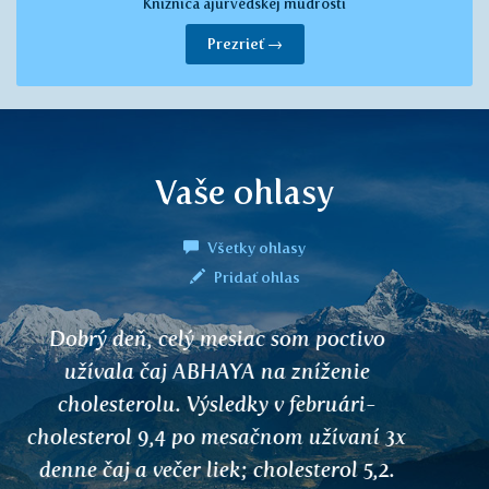
Knižnica ajurvédskej múdrosti
Prezrieť →
Vaše ohlasy
Všetky ohlasy
Pridať ohlas
Bylinkami som odjakživa riešila všetko,
ale na niektoré problémy je potrebné
trošku niečo iné. Tak som sa ponorila do
ajurvédy a nemôžem si to vynachváliť. Čaj
VARUNA ma zbavil nepríjemného zápalu