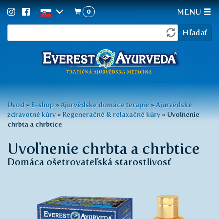
0
MENU
Vyhľadávanie
Skočiť
Hľadať
na
hlavný
obsah
Nachádzate
Úvod
»
E-shop
»
Ajurvédske domáce terapie
»
Ajurvédske
zdravotné kúry
»
Regeneračné & relaxačné kúry
»
Uvoľnenie
sa
chrbta a chrbtice
tu
Uvoľnenie chrbta a chrbtice
Domáca ošetrovateľská starostlivosť