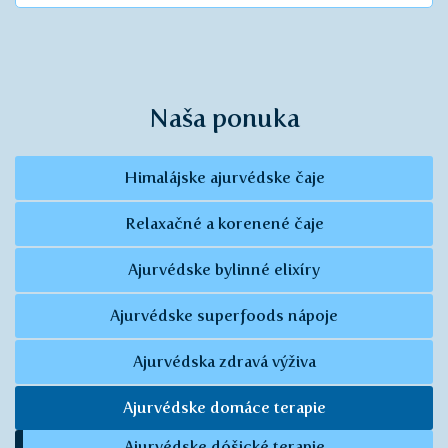
Naša ponuka
Himalájske ajurvédske čaje
Relaxačné a korenené čaje
Ajurvédske bylinné elixíry
Ajurvédske superfoods nápoje
Ajurvédska zdravá výživa
Ajurvédske domáce terapie
Ajurvédske dóšické terapie