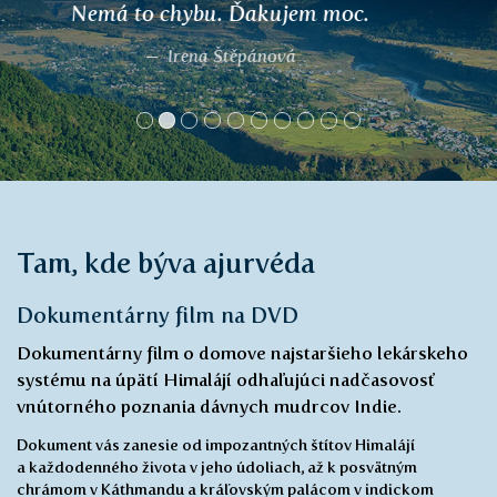
močových ciest, keď som už mala krv v
moči a pálenie sa nedalo zniesť. Čaj
TULSI ma zbavil úporného kašľa, s
ktorým si lekári nevedeli rady dva roky. A
vďaka čaju TRIPHALA som prestala mať
nepríjemnú zápchu. Bylinné elixíry na
imunitu sú skvelé. A môjmu synovi tiež
pripravujem čaje, ako dieťa v kolektíve
stále ťahal nejaké choroby a po začatí
užívania čaju sa jeho imunita značne
zlepšila.
Andrea, Praha