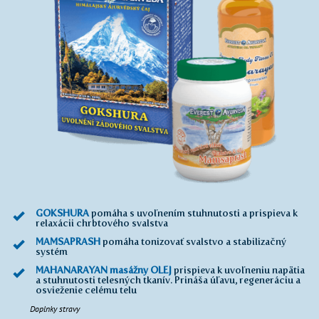
GOKSHURA
pomáha s uvoľnením stuhnutosti a prispieva k
relaxácii chrbtového svalstva
MAMSAPRASH
pomáha tonizovať svalstvo a stabilizačný
systém
MAHANARAYAN masážny OLEJ
prispieva k uvoľneniu napätia
a stuhnutosti telesných tkanív. Prináša úľavu, regeneráciu a
osvieženie celému telu
Doplnky stravy