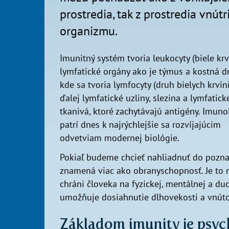
prostredia, tak z prostredia vnútr
organizmu.
Imunitný systém tvoria leukocyty (biele krv
lymfatické orgány ako je týmus a kostná d
kde sa tvoria lymfocyty (druh bielych krvini
ďalej lymfatické uzliny, slezina a lymfatick
tkanivá, ktoré zachytávajú antigény. Imuno
patrí dnes k najrýchlejšie sa rozvíjajúcim
odvetviam modernej biológie.
Pokiaľ budeme chcieť nahliadnuť do poznat
znamená viac ako obranyschopnosť. Je to na
chráni človeka na fyzickej, mentálnej a d
umožňuje dosiahnutie dlhovekosti a vnút
Základom imunity je psy