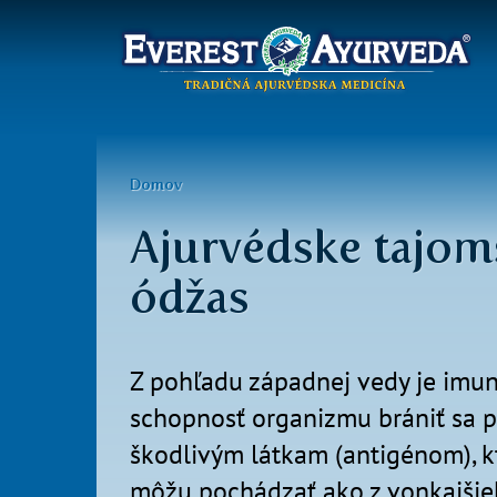
Hlavné
menu
Skočiť
na
Nachádzate
Domov
hlavný
sa
obsah
Ajurvédske tajom
tu
ódžas
Z pohľadu západnej vedy je imun
schopnosť organizmu brániť sa p
škodlivým látkam (antigénom), k
môžu pochádzať ako z vonkajši