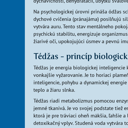
dýchavičnosti, dehydratácii, úbytku sval
Na psychologickej úrovni prináša ódžas sch
dychové cvičenia (pránajáma) posilňujú si
vytvára auru. Tento stav mentálneho pokoj
psychickú stabilitu, energizuje organizmu
žiarivé oči, upokojujúci úsmev a pevnú im
Tédžas - princíp biologick
Tédžas je energia biologickej inteligencie 
vonkajšie vyžarovanie. Je to horiaci plame
inteligencie, pohybu a dynamickej energie
teplo a žiaru slnka.
Tédžas riadi metabolizmus pomocou enzym
jemné tkanivá. Je vo svojej podstate tiež 
ktorá je pre tráviaci oheň mäkšia, ľahšie a
detoxikačný vplyv. Studená voda vytvára to