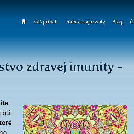
Náš príbeh
Podstata ajurvédy
Blog
Č
stvo zdravej imunity -
ita
roti
toré
eho