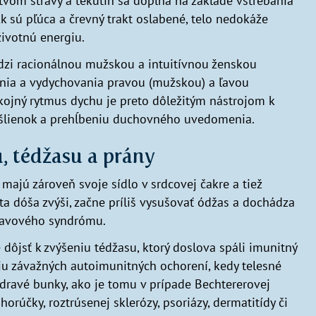
vom stravy a tekutín sa dopĺňa na základe vstrebania
k sú pľúca a črevný trakt oslabené, telo nedokáže
životnú energiu.
zi racionálnou mužskou a intuitívnou ženskou
nia a vydychovania pravou (mužskou) a ľavou
kojný rytmus dychu je preto dôležitým nástrojom k
šlienok a prehĺbeniu duchovného uvedomenia.
, tédžasu a prány
) majú zároveň svoje sídlo v srdcovej čakre a tiež
ta dóša zvýši, začne príliš vysušovať ódžas a dochádza
únavového syndrómu.
dôjsť k zvýšeniu tédžasu, ktorý doslova spáli imunitný
ju závažných autoimunitných ochorení, kedy telesné
 zdravé bunky, ako je tomu v prípade Bechtererovej
orúčky, roztrúsenej sklerózy, psoriázy, dermatitídy či