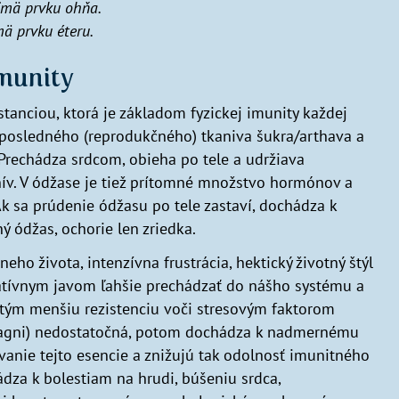
ajmä prvku ohňa.
mä prvku éteru.
imunity
tanciou, ktorá je základom fyzickej imunity každej
 z posledného (reprodukčného) tkaniva šukra/arthava a
Prechádza srdcom, obieha po tele a udržiava
ív. V ódžase je tiež prítomné množstvo hormónov a
 sa prúdenie ódžasu po tele zastaví, dochádza k
 ódžas, ochorie len zriedka.
neho života, intenzívna frustrácia, hektický životný štýl
atívnym javom ľahšie prechádzať do nášho systému a
, tým menšiu rezistenciu voči stresovým faktorom
a (agni) nedostatočná, potom dochádza k nadmernému
anie tejto esencie a znižujú tak odolnosť imunitného
dza k bolestiam na hrudi, búšeniu srdca,