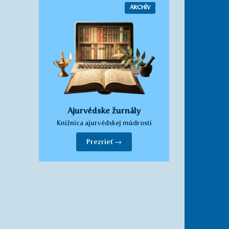
ARCHÍV
Ajurvédske žurnály
Knižnica ajurvédskej múdrosti
Prezrieť →