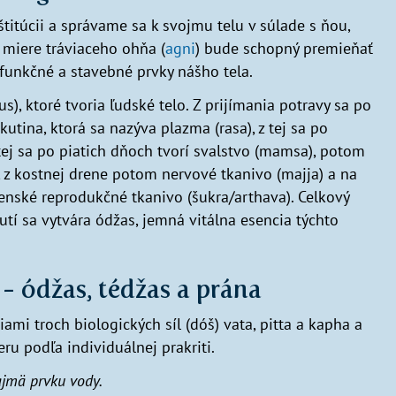
titúcii a správame sa k svojmu telu v súlade s ňou,
 miere tráviaceho ohňa (
agni
) bude schopný premieňať
funkčné a stavebné prvky nášho tela.
s), ktoré tvoria ľudské telo. Z prijímania potravy sa po
utina, ktorá sa nazýva plazma (rasa), z tej sa po
z tej sa po piatich dňoch tvorí svalstvo (mamsa), potom
), z kostnej drene potom nervové tkanivo (majja) a na
enské reprodukčné tkanivo (šukra/arthava). Celkový
utí sa vytvára ódžas, jemná vitálna esencia týchto
- ódžas, tédžas a prána
ami troch biologických síl (dóš) vata, pitta a kapha a
u podľa individuálnej prakriti.
ajmä prvku vody.