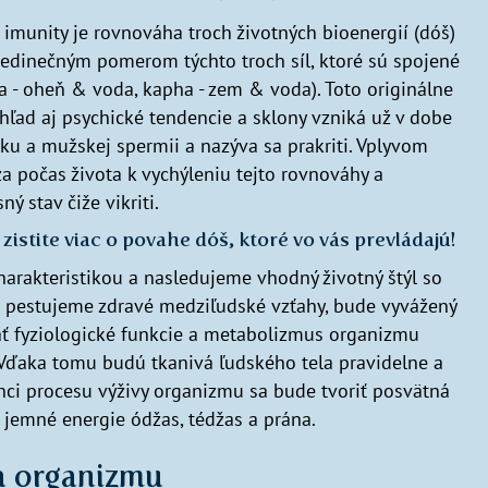
munity je rovnováha troch životných bioenergií (dóš)
 jedinečným pomerom týchto troch síl, ktoré sú spojené
tta - oheň & voda, kapha - zem & voda). Toto originálne
hľad aj psychické tendencie a sklony vzniká už v dobe
u a mužskej spermii a nazýva sa prakriti. Vplyvom
a počas života k vychýleniu tejto rovnováhy a
 stav čiže vikriti.
 zistite viac o povahe dóš, ktoré vo vás prevládajú!
harakteristikou a nasledujeme vhodný životný štýl so
 pestujeme zdravé medziľudské vzťahy, bude vyvážený
ť fyziologické funkcie a metabolizmus organizmu
Vďaka tomu budú tkanivá ľudského tela pravidelne a
i procesu výživy organizmu sa bude tvoriť posvätná
ri jemné energie ódžas, tédžas a prána.
va organizmu