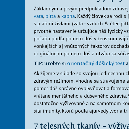
Základným a prvým predpokladom zdravej i
vata
,
pitta
a
kapha
. Každý človek sa rodí s
s piatimi živlami (vata - vzduch & éter, pi
prvotné nastavenie určujúce náš fyzický vz
počatia podľa pomeru dóš v ženskom vajíčk
vonkajších aj vnútorných faktorov dochádz
originálneho pomeru dóš a utvára sa súčasný
TIP: urobte si
orientačný dóšický test
a
Ak žijeme v súlade so svojou jedinečnou c
zdravým režimom, vhodne sa stravujeme a
pomer dóš správne ovplyvňovať a formova
vrátane mentálneho a duševného zdravia. 
dostatočne vyživované a na samotnom konc
sila imunity, ktorú podľa ajurvédy tvoria t
7 telesných tkanív - výži