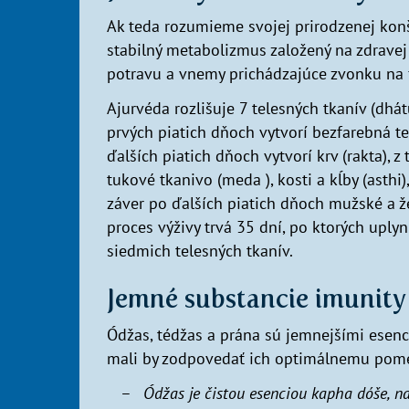
Ak teda rozumieme svojej prirodzenej konš
stabilný metabolizmus založený na zdravej
potravu a vnemy prichádzajúce zvonku na 
Ajurvéda rozlišuje 7 telesných tkanív (dhátu
prvých piatich dňoch vytvorí bezfarebná tek
ďalších piatich dňoch vytvorí krv (rakta), 
tukové tkanivo (meda ), kosti a kĺby (asthi
záver po ďalších piatich dňoch mužské a ž
proces výživy trvá 35 dní, po ktorých uplyn
siedmich telesných tkanív.
Jemné substancie imunity 
Ódžas, tédžas a prána sú jemnejšími esenci
mali by zodpovedať ich optimálnemu pomer
Ódžas je čistou esenciou kapha dóše, n