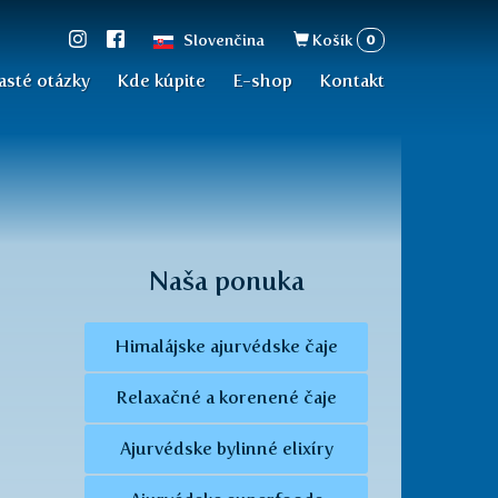
Vyhľadávan
0
Slovenčina
Košík
asté otázky
Kde kúpite
E-shop
Kontakt
Naša ponuka
Himalájske ajurvédske čaje
Relaxačné a korenené čaje
Ajurvédske bylinné elixíry