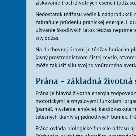
získavanie troch životných esencií (ódžasu,
Nedostatok tédžasu vedie k nadprodukcii n
zabraňuje prúdeniu pránickej energie. Horúc
užívanie škodlivých látok tédžas neprimer
sily ódžas.
Na duchovnej úrovni je tédžas horiacim pla
jasný prostredníctvom čistej mysle, otvor
môže zakúsiť silu svojho vnútorného svetl
Prána - základná životná 
Prána je hlavná životná energia zodpovedn
motorickými a zmyslovými funkciami organi
(pamäť, myslenie, emócie), kardiovaskulár
telesných tkanív aj jednotlivých buniek. Prá
Prána ovláda biologické funkcie ódžasu aj 