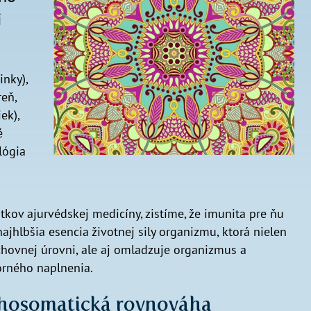
i
inky),
reň,
ek),
é
lógia
kov ajurvédskej medicíny, zistíme, že imunita pre ňu
jhlbšia esencia životnej sily organizmu, ktorá nielen
uchovnej úrovni, ale aj omladzuje organizmus a
orného naplnenia.
chosomatická rovnováha