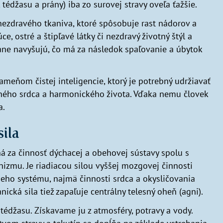
 tédžasu a prány) iba zo surovej stravy oveľa ťažšie.
ezdravého tkaniva, ktoré spôsobuje rast nádorov a
e, ostré a štipľavé látky či nezdravý životný štýl a
ane navyšujú, čo má za následok spaľovanie a úbytok
meňom čistej inteligencie, ktorý je potrebný udržiavať
eného srdca a harmonického života. Vďaka nemu človek
a.
sila
á za činnosť dýchacej a obehovej sústavy spolu s
zmu. Je riadiacou silou vyššej mozgovej činnosti
neho systému, najmä činnosti srdca a okysličovania
nická sila tiež zapaľuje centrálny telesný oheň (agni).
tédžasu. Získavame ju z atmosféry, potravy a vody.