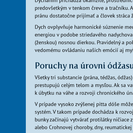
Dýchaním prichádza okamžite, prostredníct
predovšetkým v tenkom čreve a tračníku. A
pránu dostatočne prijímať a človek stráca 
Dych ovplyvňuje harmonické súznenie med
energiou v podobe striedavého nadychova
(ženskou) nosnou dierkou. Pravidelný a po
vedomému ovládaniu našich emócií aj my
Poruchy na úrovni ódžasu
Všetky tri substancie (prána, tédžas, ódžas
prestupujú celým telom a mysľou. Ak sa va
k úbytku na váhe a rozvoji chronického 
V prípade vysoko zvýšenej pitta dóše môže 
systém. V takom prípade dochádza k rozvo
bunky začínajú vytvárať protilátky ničiace
alebo Crohnovej choroby, dny, reumatickej h