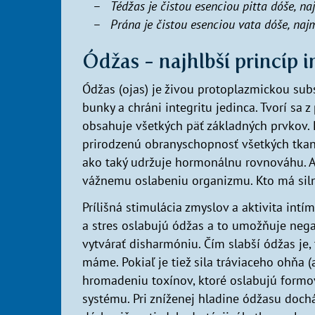
Tédžas je čistou esenciou pitta dóše, n
Prána je čistou esenciou vata dóše, naj
Ódžas - najhlbší princíp 
Ódžas (ojas) je živou protoplazmickou subs
bunky a chráni integritu jedinca. Tvorí sa
obsahuje všetkých päť základných prvkov. 
prirodzenú obranyschopnosť všetkých tkan
ako taký udržuje hormonálnu rovnováhu. Ak
vážnemu oslabeniu organizmu. Kto má silný
Prílišná stimulácia zmyslov a aktivita intím
a stres oslabujú ódžas a to umožňuje neg
vytvárať disharmóniu. Čím slabší ódžas je
máme. Pokiaľ je tiež sila tráviaceho ohň
hromadeniu toxínov, ktoré oslabujú formov
systému. Pri zníženej hladine ódžasu dochá