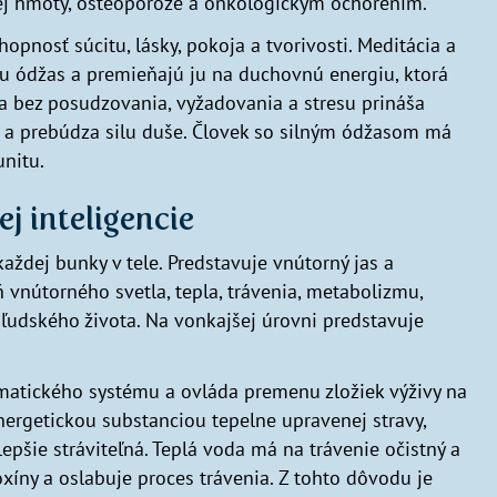
ovej hmoty, osteoporóze a onkologickým ochorením.
opnosť súcitu, lásky, pokoja a tvorivosti. Meditácia a
lu ódžas a premieňajú ju na duchovnú energiu, ktorá
a bez posudzovania, vyžadovania a stresu prináša
s a prebúdza silu duše. Človek so silným ódžasom má
unitu.
ej inteligencie
každej bunky v tele. Predstavuje vnútorný jas a
ň vnútorného svetla, tepla, trávenia, metabolizmu,
 ľudského života. Na vonkajšej úrovni predstavuje
atického systému a ovláda premenu zložiek výživy na
energetickou substanciou tepelne upravenej stravy,
 lepšie stráviteľná. Teplá voda má na trávenie očistný a
xíny a oslabuje proces trávenia. Z tohto dôvodu je