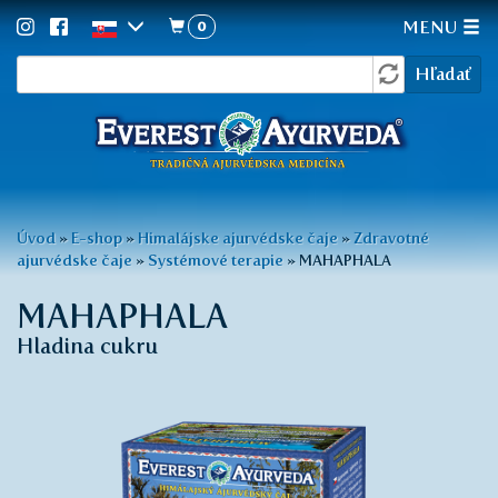
0
MENU
Vyhľadávanie
Skočiť
Hľadať
na
hlavný
obsah
Nachádzate
Úvod
»
E-shop
»
Himalájske ajurvédske čaje
»
Zdravotné
ajurvédske čaje
»
Systémové terapie
»
MAHAPHALA
sa
tu
MAHAPHALA
Hladina cukru