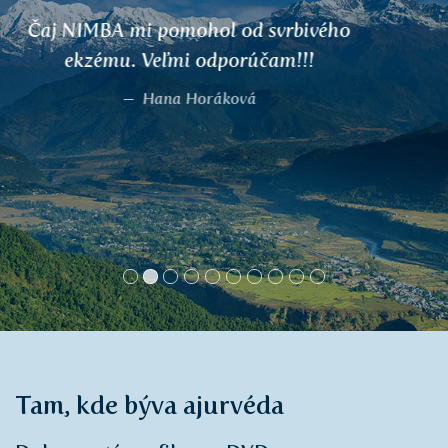
Ďakujem za kvalitu vašich produktov,
ktoré sú cenovo dostupné. Ďakujem
ľuďom, ktorí zbierajú rastliny a umožňujú
nám vychutnávať si vaše vynikajúce čaje.
Eric, Limoges
Tam, kde býva ajurvéda