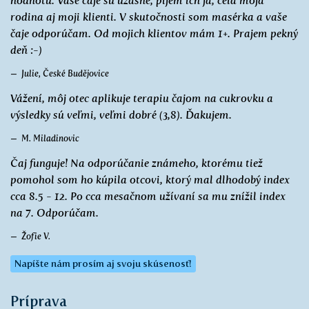
hodnotu. Vaše čaje sú úžasné, pijem ich ja, celá moja
rodina aj moji klienti. V skutočnosti som masérka a vaše
čaje odporúčam. Od mojich klientov mám 1+. Prajem pekný
deň :-)
Julie, České Budějovice
Vážení, môj otec aplikuje terapiu čajom na cukrovku a
výsledky sú veľmi, veľmi dobré (3,8). Ďakujem.
M. Miladinovic
Čaj funguje! Na odporúčanie známeho, ktorému tiež
pomohol som ho kúpila otcovi, ktorý mal dlhodobý index
cca 8.5 - 12. Po cca mesačnom užívaní sa mu znížil index
na 7. Odporúčam.
Žofie V.
Napíšte nám prosím aj svoju skúsenosť!
Príprava