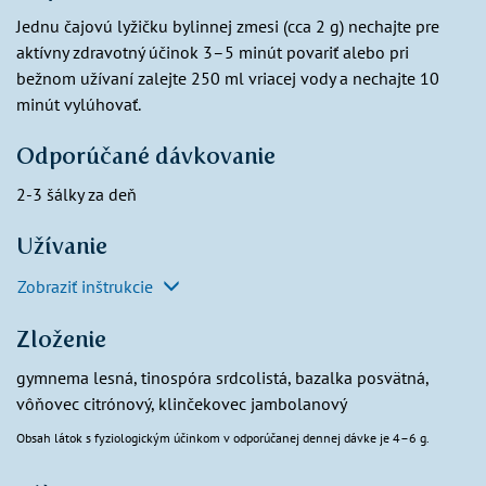
Jednu čajovú lyžičku bylinnej zmesi (cca 2 g) nechajte pre
aktívny zdravotný účinok 3–5 minút povariť alebo pri
bežnom užívaní zalejte 250 ml vriacej vody a nechajte 10
minút vylúhovať.
Odporúčané dávkovanie
2-3 šálky za deň
Užívanie
Zobraziť inštrukcie
Zloženie
gymnema lesná, tinospóra srdcolistá, bazalka posvätná,
vôňovec citrónový, klinčekovec jambolanový
Obsah látok s fyziologickým účinkom v odporúčanej dennej dávke je 4–6 g.