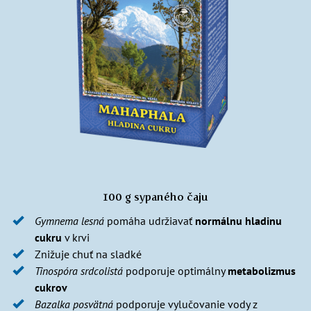
100 g sypaného čaju
Gymnema lesná
pomáha udržiavať
normálnu hladinu
cukru
v krvi
Znižuje chuť na sladké
Tinospóra srdcolistá
podporuje optimálny
metabolizmus
cukrov
Bazalka posvätná
podporuje vylučovanie vody z