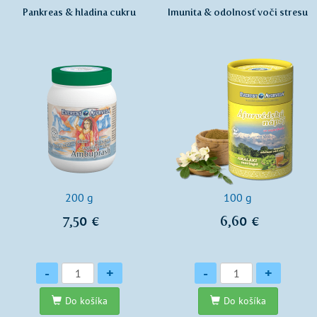
Pankreas & hladina cukru
Imunita & odolnosť voči stresu
200 g
100 g
7,50 €
6,60 €
Množstvo
Množstvo
-
+
-
+
Do košíka
Do košíka