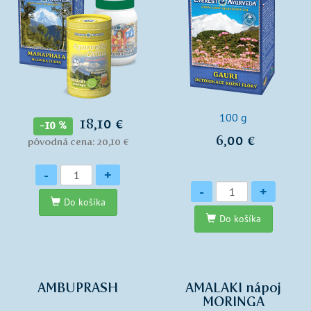
100 g
18,10 €
-10 %
6,00 €
pôvodná cena: 20,10 €
Množstvo
-
+
Množstvo
-
+
Do košíka
Do košíka
AMBUPRASH
AMALAKI nápoj
MORINGA