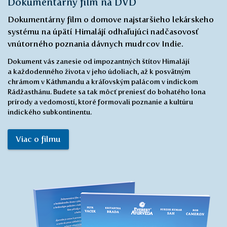
Dokumentárny film na DVD
Dokumentárny film o domove najstaršieho lekárskeho
systému na úpätí Himalájí odhaľujúci nadčasovosť
vnútorného poznania dávnych mudrcov Indie.
Dokument vás zanesie od impozantných štítov Himalájí
a každodenného života v jeho údoliach, až k posvätným
chrámom v Káthmandu a kráľovským palácom v indickom
Rádžasthánu. Budete sa tak môcť preniesť do bohatého lona
prírody a vedomostí, ktoré formovali poznanie a kultúru
indického subkontinentu.
Viac o filmu