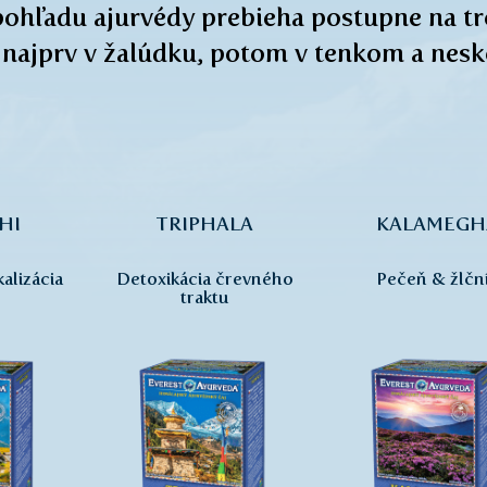
 pohľadu ajurvédy prebieha postupne na t
 najprv v žalúdku, potom v tenkom a nesk
HI
TRIPHALA
KALAMEGH
alizácia
Detoxikácia črevného
Pečeň & žlčn
traktu