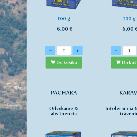
100 g
100 g
6,00 €
6,00 
Množstvo
Množstvo
-
+
-
Do košíka
Do koš
PACHAKA
KARAV
Odvykanie &
Intolerancia &
abstinencia
tráveni