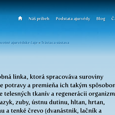
Náš príbeh
Podstata ajurvédy
Blog
Č
votné ajurvédske čaje
»
Tráviaca sústava
bná linka, ktorá spracováva suroviny
e potravy a premieňa ich takým spôsobo
be telesných tkanív a regenerácii organizm
azyk, zuby, ústnu dutinu, hltan, hrtan,
nu a tenké črevo (dvanástnik, lačník a