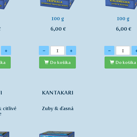
100 g
100 g
€
6,00 €
6,00 €
Množstvo
Množstvo
+
-
+
-
íka
Do košíka
Do košíka
I
KANTAKARI
 citlivé
Zuby & ďasná
e