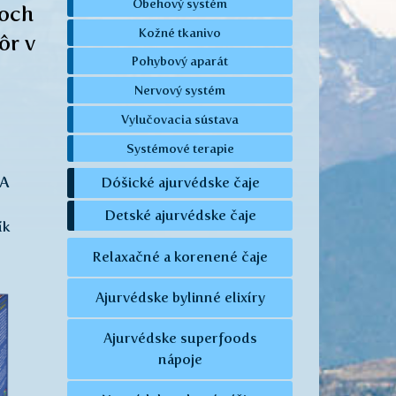
Obehový systém
roch
Kožné tkanivo
ôr v
Pohybový aparát
Nervový systém
Vylučovacia sústava
Systémové terapie
A
Dóšické ajurvédske čaje
Detské ajurvédske čaje
ík
Relaxačné a korenené čaje
Ajurvédske bylinné elixíry
Ajurvédske superfoods
nápoje