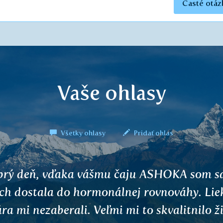
Časté otáz
Vaše ohlasy
Všetky ohlasy
Pridať ohlas
čkovaní žltačky sa mi rozbehol atopický e
rgologička ani doktori nepomohli, nič nena
islosť s očkovaním popierajú, po troch ro