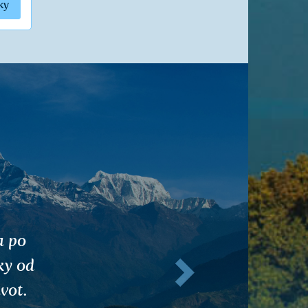
ky
kzém,
Ďalej
šli a
koch