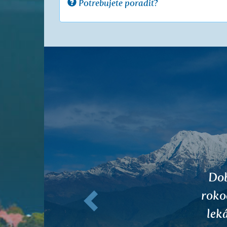
Potrebujete poradiť?
Predchádzajúce
Po o
ale
súv