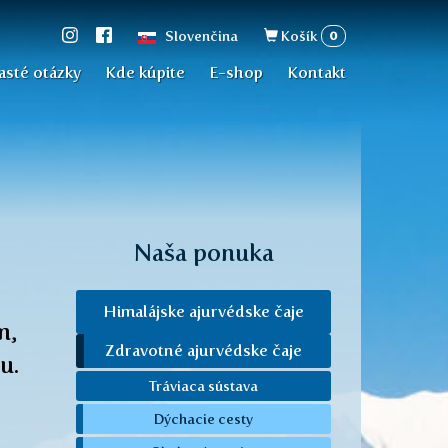
Vyhľadávan
0
Slovenčina
Košík
asté otázky
Kde kúpite
E-shop
Kontakt
Naša ponuka
Himalájske ajurvédske čaje
m,
Zdravotné ajurvédske čaje
u.
Tráviaca sústava
Dýchacie cesty