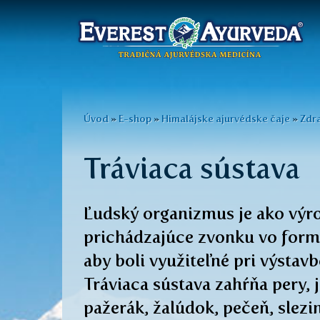
Hlavné
menu
Skočiť
na
Nachádzate
Úvod
»
E-shop
»
Himalájske ajurvédske čaje
»
Zdra
hlavný
sa
obsah
Tráviaca sústava
tu
Ľudský organizmus je ako výro
prichádzajúce zvonku vo form
aby boli využiteľné pri výstav
Tráviaca sústava zahŕňa pery, j
pažerák, žalúdok, pečeň, slezi