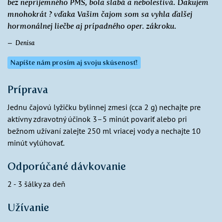
bez nepríjemného PMS, bola slabá a nebolestivá. Ďakujem
mnohokrát ? vďaka Vašim čajom som sa vyhla ďalšej
hormonálnej liečbe aj prípadného oper. zákroku.
Denisa
Napíšte nám prosím aj svoju skúsenosť!
Príprava
Jednu čajovú lyžičku bylinnej zmesi (cca 2 g) nechajte pre
aktívny zdravotný účinok 3–5 minút povariť alebo pri
bežnom užívaní zalejte 250 ml vriacej vody a nechajte 10
minút vylúhovať.
Odporúčané dávkovanie
2 - 3 šálky za deň
Užívanie