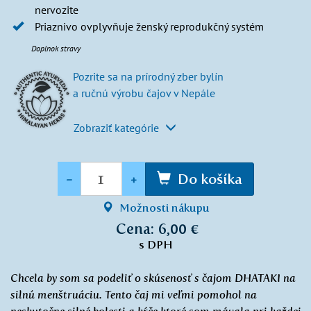
nervozite
Priaznivo ovplyvňuje ženský reprodukčný systém
Doplnok stravy
Pozrite sa na prírodný zber bylín
a ručnú výrobu čajov v Nepále
Zobraziť kategórie
Množstvo
-
+
Do košíka
Možnosti nákupu
Cena: 6,00 €
s DPH
Chcela by som sa podeliť o skúsenosť s čajom DHATAKI na
silnú menštruáciu. Tento čaj mi veľmi pomohol na