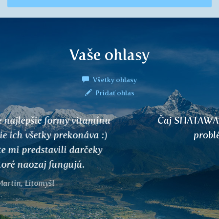
Vaše ohlasy
Všetky ohlasy
Pridať ohlas
Čaj SHATAWARI mi pomohol zbaviť sa
problému s myómom.
Jitka