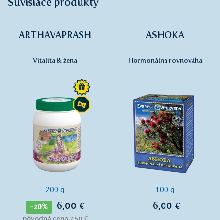
Súvisiace produkty
ARTHAVAPRASH
ASHOKA
Vitalita & žena
Hormonálna rovnováha
200 g
100 g
6,00 €
6,00 €
-20%
pôvodná cena 7,50 €