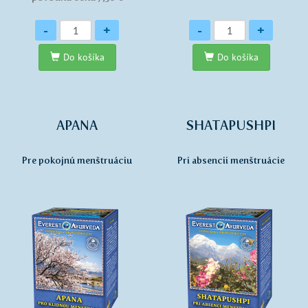
Množstvo
Množstvo
-
+
-
+
Do košíka
Do košíka
APANA
SHATAPUSHPI
Pre pokojnú menštruáciu
Pri absencii menštruácie