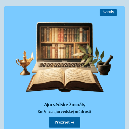
ARCHÍV
Ajurvédske žurnály
Knižnica ajurvédskej múdrosti
Prezrieť →