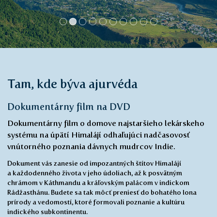
Tam, kde býva ajurvéda
Dokumentárny film na DVD
Dokumentárny film o domove najstaršieho lekárskeho
systému na úpätí Himalájí odhaľujúci nadčasovosť
vnútorného poznania dávnych mudrcov Indie.
Dokument vás zanesie od impozantných štítov Himalájí
a každodenného života v jeho údoliach, až k posvätným
chrámom v Káthmandu a kráľovským palácom v indickom
Rádžasthánu. Budete sa tak môcť preniesť do bohatého lona
prírody a vedomostí, ktoré formovali poznanie a kultúru
indického subkontinentu.