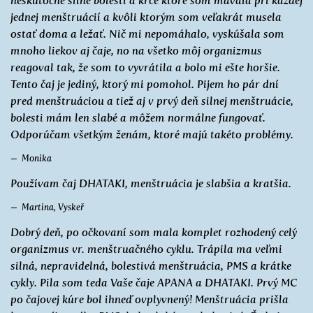
neskutočne silné bolesti a kŕče ktoré som mávala pri každej
jednej menštruácií a kvôli ktorým som veľakrát musela
ostať doma a ležať. Nič mi nepomáhalo, vyskúšala som
mnoho liekov aj čaje, no na všetko môj organizmus
reagoval tak, že som to vyvrátila a bolo mi ešte horšie.
Tento čaj je jediný, ktorý mi pomohol. Pijem ho pár dní
pred menštruáciou a tiež aj v prvý deň silnej menštruácie,
bolesti mám len slabé a môžem normálne fungovať.
Odporúčam všetkým ženám, ktoré majú takéto problémy.
Monika
Používam čaj DHATAKI, menštruácia je slabšia a kratšia.
Martina, Vyskeř
Dobrý deň, po očkovaní som mala komplet rozhodený celý
organizmus vr. menštruačného cyklu. Trápila ma veľmi
silná, nepravidelná, bolestivá menštruácia, PMS a krátke
cykly. Pila som teda Vaše čaje APANA a DHATAKI. Prvý MC
po čajovej kúre bol ihneď ovplyvnený! Menštruácia prišla