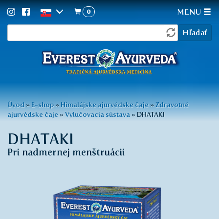
0
MENU
Vyhľadávanie
Skočiť
Hľadať
na
hlavný
obsah
Nachádzate
Úvod
»
E-shop
»
Himalájske ajurvédske čaje
»
Zdravotné
ajurvédske čaje
»
Vylučovacia sústava
»
DHATAKI
sa
tu
DHATAKI
Pri nadmernej menštruácii