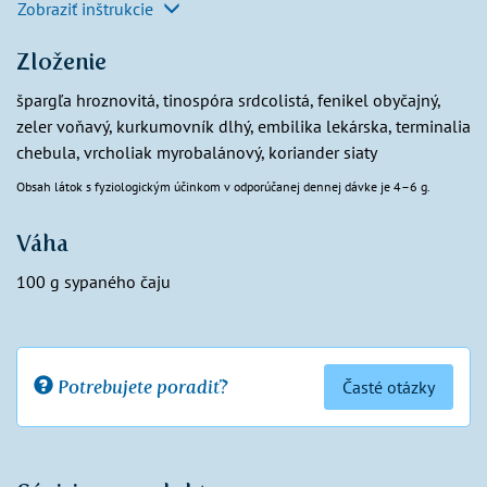
Zobraziť inštrukcie
Zloženie
špargľa hroznovitá, tinospóra srdcolistá, fenikel obyčajný,
zeler voňavý, kurkumovník dlhý, embilika lekárska, terminalia
chebula, vrcholiak myrobalánový, koriander siaty
Obsah látok s fyziologickým účinkom v odporúčanej dennej dávke je 4–6 g.
Váha
100 g sypaného čaju
Potrebujete poradiť?
Časté otázky