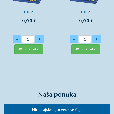
100 g
100 g
6,00 €
6,00 €
Množstvo
Množstvo
-
+
-
+
Do košíka
Do košíka
Naša ponuka
Himalájske ajurvédske čaje