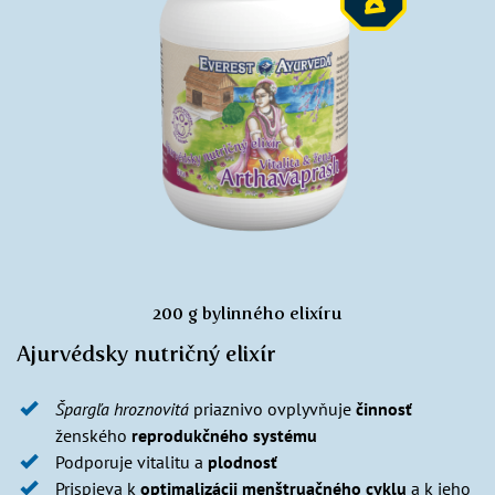
200 g bylinného elixíru
Ajurvédsky nutričný elixír
Špargľa hroznovitá
priaznivo ovplyvňuje
činnosť
ženského
reprodukčného systému
Podporuje vitalitu a
plodnosť
Prispieva k
optimalizácii
menštruačného cyklu
a k jeho