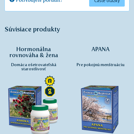
Potrebujete poradiť?
Časté otázky
Súvisiace produkty
Hormonálna
APANA
rovnováha & žena
Domáca ošetrovateľská
Pre pokojnú menštruáciu
starostlivosť