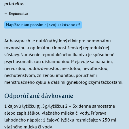
priateľov.
Regimantas
Napíšte nám prosím aj svoju skúsenosť!
Arthavaprash je nutričný bylinný elixír pre hormonálnu
rovnováhu a optimálnu činnosť ženskej reprodukčnej
sústavy. Narušenie reprodukčného tkaniva je spôsobené
psychosomatickou disharmóniou. Prejavuje sa napätím,
nervozitou, podráždenosťou, neistotou, nevoľnosťou,
nechutenstvom, zníženou imunitou, poruchami
menštruačného cyklu a ďalšími gynekologickými ťažkosťami.
Odporúčané dávkovanie
1 čajovú lyžičku (tj. 5g/lyžičku) 2 – 3x denne samostatne
alebo zapiť šálkou vlažného mlieka či vody. Príprava
lahodného nápoja: 1 čajovú lyžičku rozmiešajte v 250 ml
vlažného mlieka či vody.