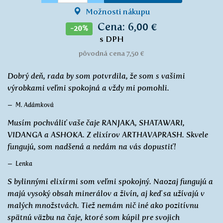
Možnosti nákupu
Cena: 6,00 €
-20%
s DPH
pôvodná cena 7,50 €
Dobrý deň, rada by som potvrdila, že som s vašimi
výrobkami veľmi spokojná a vždy mi pomohli.
M. Adámková
Musím pochváliť vaše čaje RANJAKA, SHATAWARI,
VIDANGA a ASHOKA. Z elixírov ARTHAVAPRASH. Skvele
fungujú, som nadšená a nedám na vás dopustiť!
Lenka
S bylinnými elixírmi som veľmi spokojný. Naozaj fungujú a
majú vysoký obsah minerálov a živín, aj keď sa užívajú v
malých množstvách. Tiež nemám nič iné ako pozitívnu
spätnú väzbu na čaje, ktoré som kúpil pre svojich