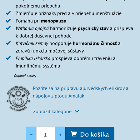
pokojnému priebehu
Zmierňuje príznaky pred a v priebehu menštruácie
Pomáha pri
menopauze
Withania opojná
harmonizuje
psychický stav
a prispieva
k dobrej duševnej pohode
Kotvičník zemný
podporuje
hormonálnu činnosť
a
zdravú funkciu močovej sústavy
Embilika lekárska
prospieva dobrému tráveniu a
imunitnému systému
Doplnok stravy
Pozrite sa na prípravu ajurvédskych elixírov a
nápojov z plodu Amalaki
Zobraziť kategórie
Množstvo
-
+
Do košíka