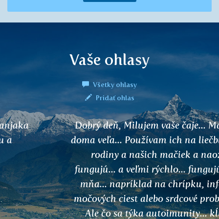
Vaše ohlasy
Všetky ohlasy
Pridať ohlas
Dobrý deň, Milujem vaše čaje... Mám ich
doma veľa... Používam ich na liečbu svojej
rodiny a našich mačiek a naozaj
fungujú... a veľmi rýchlo... fungujú aj na
mňa... napríklad na chrípku, infekcie
močových ciest alebo srdcové problémy...
Ale čo sa týka autoimunity... kĺbov,