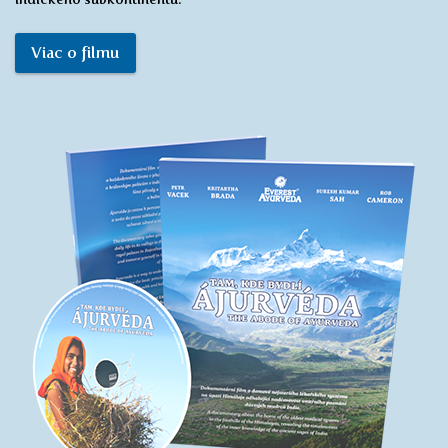
Dokumentárny film na DVD
Dokumentárny film o domove najstaršieho lekárskeho
systému na úpätí Himalájí odhaľujúci nadčasovosť
vnútorného poznania dávnych mudrcov Indie.
Dokument vás zanesie od impozantných štítov Himalájí
a každodenného života v jeho údoliach, až k posvätným
chrámom v Káthmandu a kráľovským palácom v indickom
Rádžasthánu. Budete sa tak môcť preniesť do bohatého lona
prírody a vedomostí, ktoré formovali poznanie a kultúru
indického subkontinentu.
Viac o filmu