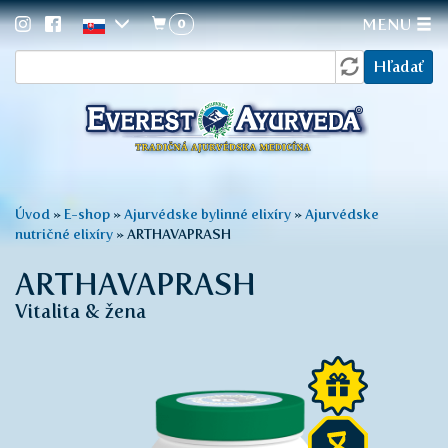
0
MENU
Vyhľadávanie
Skočiť
Hľadať
na
hlavný
obsah
Nachádzate
Úvod
»
E-shop
»
Ajurvédske bylinné elixíry
»
Ajurvédske
nutričné elixíry
»
ARTHAVAPRASH
sa
tu
ARTHAVAPRASH
Vitalita & žena