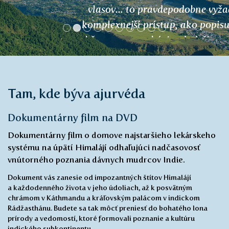
vlasov... to pravdepodobne vyžaduje
komplexnejší prístup, ako popisujete...
takže teraz sa pokúsim dodržiavať všetko
a uvidíme... Ešte raz vám veľmi pekne
ďakujem... nech sa vám darí... Boh vám
žehnaj...
Hana
Tam, kde býva ajurvéda