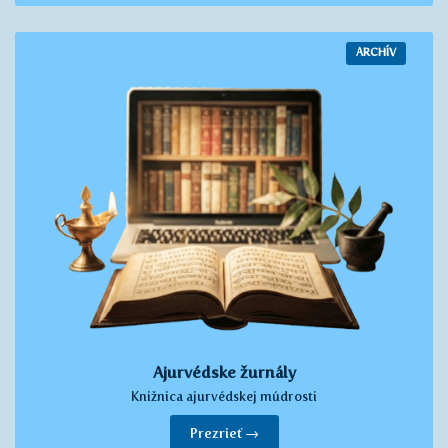
ARCHÍV
Ajurvédske žurnály
Knižnica ajurvédskej múdrosti
Prezrieť →