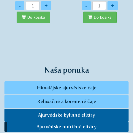
Množstvo
Množstvo
-
+
-
+
Do košíka
Do košíka
Naša ponuka
Himalájske ajurvédske čaje
Relaxačné a korenené čaje
Ajurvédske bylinné elixíry
Ajurvédske nutričné elixíry