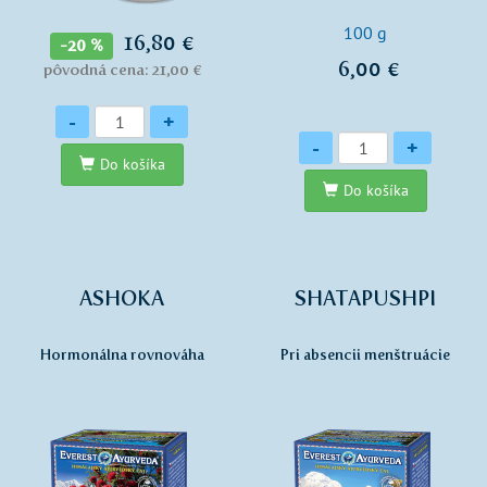
100 g
16,80 €
-20 %
6,00 €
pôvodná cena: 21,00 €
Množstvo
-
+
Množstvo
-
+
Do košíka
Do košíka
ASHOKA
SHATAPUSHPI
Hormonálna rovnováha
Pri absencii menštruácie