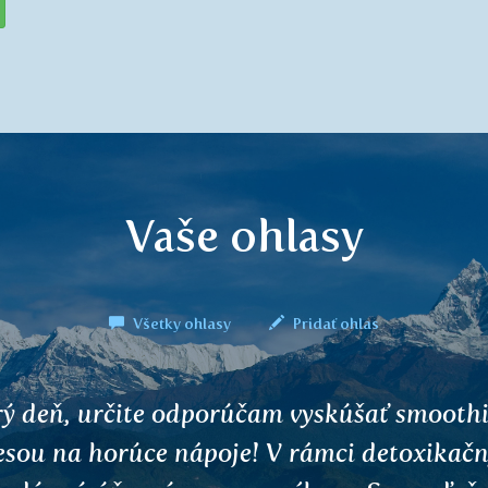
Vaše ohlasy
Všetky ohlasy
Pridať ohlas
ylinkami som odjakživa riešila všetko, ale 
toré problémy je potrebné trošku niečo iné