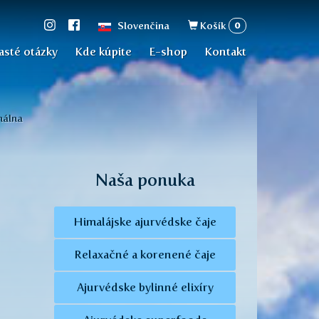
Vyhľadávan
0
Slovenčina
Košík
asté otázky
Kde kúpite
E-shop
Kontakt
álna
Naša ponuka
Himalájske ajurvédske čaje
Relaxačné a korenené čaje
Ajurvédske bylinné elixíry