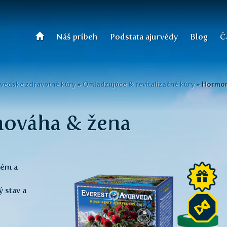
Náš príbeh
Podstata ajurvédy
Blog
Č
rvédske zdravotné kúry
»
Omladzujúce & revitalizačné kúry
»
Hormon
ováha & žena
tém a
ý stav a