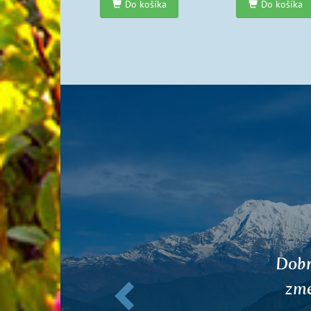
Do košíka
Do košíka
Predchádzajúce
B
niek