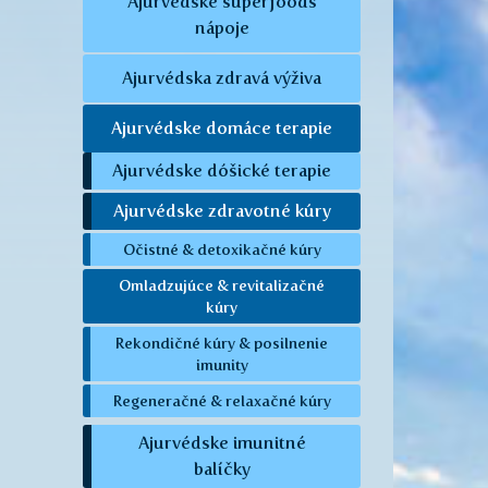
Ajurvédske superfoods
nápoje
Ajurvédska zdravá výživa
Ajurvédske domáce terapie
Ajurvédske dóšické terapie
Ajurvédske zdravotné kúry
Očistné & detoxikačné kúry
Omladzujúce & revitalizačné
kúry
Rekondičné kúry & posilnenie
imunity
Regeneračné & relaxačné kúry
Ajurvédske imunitné
balíčky