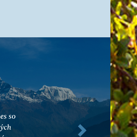
na
Ďalej
. Tak