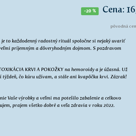
Cena: 16
-20 %
pôvodná cena
a je to každodenný radostný rituál spoločne si nejaký uvariť
bí veľmi príjemným a dôveryhodným dojmom. S pozdravom
ETOXIKÁCIA KRVI A POKOŽKY na hemoroidy a je úžasná. Už
tí týždeň, čo kúru užívam, a stále ani kvapôčka krvi. Zázrak!
nie Vaše výrobky a veľmi ma potešilo zabalenie a celkovo
ujem, prajem všetko dobré a veľa zdravia v roku 2022.