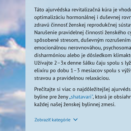
Táto ajurvédska revitalizačná kúra je vhod
optimalizáciu hormonálnej i duševnej rov
zdravú činnosť ženskej reprodukčnej sústa
Narušenie pravidelnej činnosti ženského cy
spôsobené stresom, duševným rozrušením
emocionálnou nerovnováhou, psychosoma
disharmóniou alebo je dôsledkom klimakté
Užívajte 2–3x denne šálku čaju spolu s ly
elixíru po dobu 1–3 mesiacov spolu s výž
stravou a pravidelnou relaxáciou.
Prečítajte si viac o najdôležitejšej ajurvéds
byline pre ženy
„shatavari"
, ktorá je obsiah
každej našej ženskej bylinnej zmesi.
Zobraziť kategórie