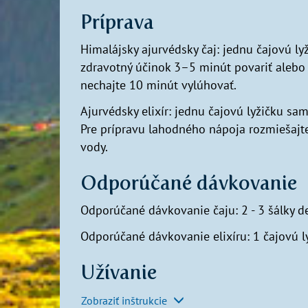
Príprava
Himalájsky ajurvédsky čaj: jednu čajovú lyž
zdravotný účinok 3–5 minút povariť alebo 
nechajte 10 minút vylúhovať.
Ajurvédsky elixír: jednu čajovú lyžičku sa
Pre prípravu lahodného nápoja rozmiešajte
vody.
Odporúčané dávkovanie
Odporúčané dávkovanie čaju: 2 - 3 šálky 
Odporúčané dávkovanie elixíru: 1 čajovú lyž
Užívanie
Zobraziť inštrukcie