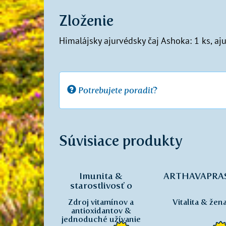
Zloženie
Himalájsky ajurvédsky čaj Ashoka: 1 ks, aju
Potrebujete poradiť?
Súvisiace produkty
Imunita &
ARTHAVAPRA
starostlivosť o
ženské zdravie
Zdroj vitamínov a
Vitalita & žen
antioxidantov &
jednoduché užívanie