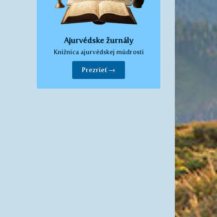
Ajurvédske žurnály
Knižnica ajurvédskej múdrosti
Prezrieť →