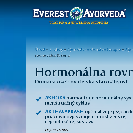
Hlavné
menu
Skočiť
na
Nachádzate
Úvod
»
E-shop
»
Ajurvédske domáce terapie
»
Aju
hlavný
rovnováha & žena
sa
obsah
Hormonálna rovn
tu
Domáca ošetrovateľská starostlivosť
ASHOKA
harmonizuje hormonálny sys
menštruačný cyklus
ARTHAVAPRASH
optimalizuje psychick
priaznivo ovplyvňuje činnosť ženskej
reprodukčnej sústavy
Doplnky stravy