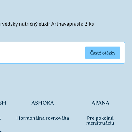
rvédsky nutričný elixír Arthavaprash: 2 ks
Časté otázky
SH
ASHOKA
APANA
a
Hormonálna rovnováha
Pre pokojnú
menštruáciu