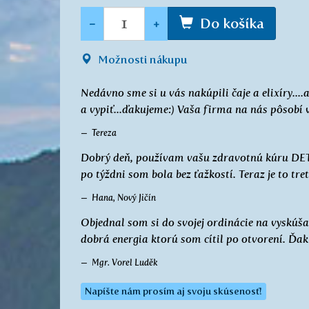
Množstvo
-
+
Do košíka
Možnosti nákupu
Nedávno sme si u vás nakúpili čaje a elixíry....
a vypiť...ďakujeme:) Vaša firma na nás pôso
Tereza
Dobrý deň, používam vašu zdravotnú kúru D
po týždni som bola bez ťažkostí. Teraz je to tre
Hana, Nový Jičín
Objednal som si do svojej ordinácie na vyskúša
dobrá energia ktorú som cítil po otvorení. Ďak
Mgr. Vorel Luděk
Napíšte nám prosím aj svoju skúsenosť!