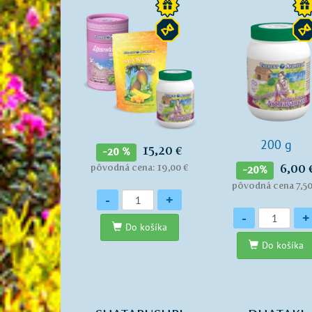
200 g
15,20 €
-20 %
6,00 
pôvodná cena: 19,00 €
-20%
pôvodná cena 7,50
Množstvo
-
+
Množstvo
-
+
Do košíka
Do košíka