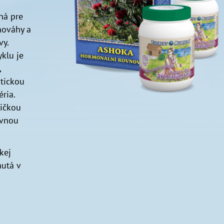
ná pre
nováhy a
vy.
klu je
,
tickou
ria.
žičkou
ivnou
kej
nutá v