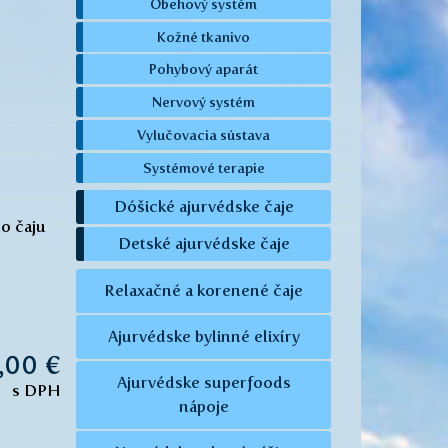
Obehový systém
Kožné tkanivo
Pohybový aparát
Nervový systém
Vylučovacia sústava
Systémové terapie
Dóšické ajurvédske čaje
o čaju
Detské ajurvédske čaje
Relaxačné a korenené čaje
Ajurvédske bylinné elixíry
,00 €
Ajurvédske superfoods
s DPH
nápoje