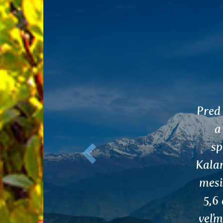
Predchádzajúce
Va
po
Pokia
sprá
aj a
alter
prír