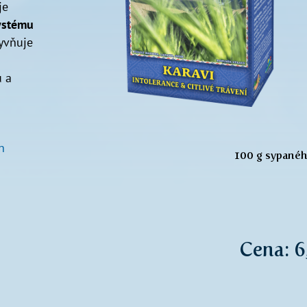
je
ystému
yvňuje
 a
n
100 g sypanéh
Cena: 6