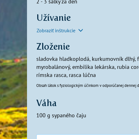
2 - 3 šálky za deň
Užívanie
Zobraziť inštrukcie
Zloženie
sladovka hladkoplodá, kurkumovník dlhý, fe
myrobalánový, embilika lekárska, rubia cor
rímska rasca, rasca lúčna
Obsah látok s fyziologickým účinkom v odporúčanej dennej d
Váha
100 g sypaného čaju