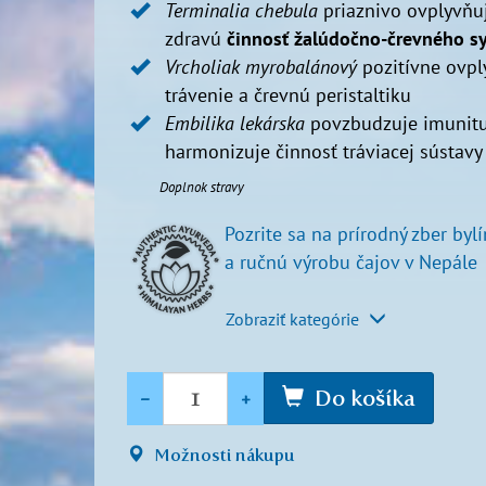
Terminalia chebula​
priaznivo ovplyvňu
zdravú
činnosť žalúdočno-črevného s
Vrcholiak myrobalánový
pozitívne ovpl
trávenie a črevnú peristaltiku
Embilika lekárska
povzbudzuje imunitu
harmonizuje činnosť tráviacej sústavy
Doplnok stravy
Pozrite sa na prírodný zber bylí
a ručnú výrobu čajov v Nepále
Zobraziť kategórie
Množstvo
-
+
Do košíka
Možnosti nákupu