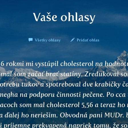
Vaše ohlasy
Všetky ohlasy
Pridať ohlas
še produkty som si veľmi obľúbila, pretože
máhajú pri rôznych zdravotných problémo
ľ sa dodržiava spôsob prípravy, dávkovanie
vny výber, verím, že, účinok sa dostaví. Má
ko súčasť rôznych zdravotných kúr. Venuj
natívnej medicíne a pokladom, ktoré nám
oda poskytuje, ako si čo najlepšie a najšetrn