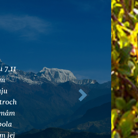
 mi
Ďalej
ch.
 a ich
m ich
em sa
 matka
ejšie