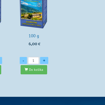
100 g
6,00 €
Množstvo
-
+
Do košíka