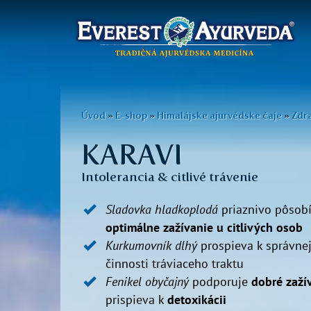
Hlavné
menu
Skočiť
na
Nachádzate
Úvod
»
E-shop
»
Himalájske ajurvédske čaje
»
Zdra
hlavný
sa
obsah
KARAVI
tu
Intolerancia & citlivé trávenie
Sladovka hladkoplodá
priaznivo pôsobí
optimálne zažívanie u citlivých osob
Kurkumovník dlhý
prospieva k správne
činnosti tráviaceho traktu
Fenikel obyčajný​
podporuje
dobré zaží
prispieva k
detoxikácii