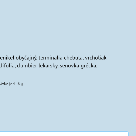
nikel obyčajný, terminalia chebula, vrcholiak
difolia, ďumbier lekársky, senovka grécka,
ávke je 4–6 g.