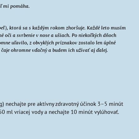
iaľ mi pomáha.
peľ), ktorá sa s každým rokom zhoršuje. Každé leto musím
é oči a svrbenie v nose a ušiach. Po niekoľkých dňoch
ne uľavilo, z obvyklých príznakov zostalo len úplné
čaje ohromne vďačný a budem ich užívať aj ďalej.
 g) nechajte pre aktívny zdravotný účinok 3–5 minút
50 ml vriacej vody a nechajte 10 minút vylúhovať.