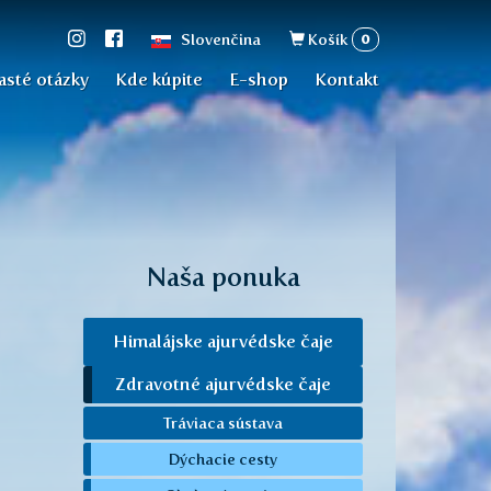
Vyhľadávan
0
Slovenčina
Košík
asté otázky
Kde kúpite
E-shop
Kontakt
Naša ponuka
Himalájske ajurvédske čaje
Zdravotné ajurvédske čaje
Tráviaca sústava
Dýchacie cesty