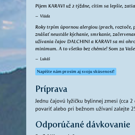
Pijem KARAVI už 2 týždne, cítim sa lepšie, zat
Vláďa
Roky trpím úpornou alergiou (prach, roztoče, 
znášať neustále kýchanie, smrkanie, začervenan
užívania čajov DALCHINI a KARAVI sa mi ohrom
minimum. A to všetko bez chémie! Som za Vaše 
Lukáš
Napíšte nám prosím aj svoju skúsenosť!
Príprava
Jednu čajovú lyžičku bylinnej zmesi (cca 2
povariť alebo pri bežnom užívaní zalejte 2
Odporúčané dávkovanie