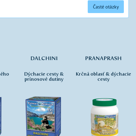
Časté otázky
DALCHINI
PRANAPRASH
ného
Dýchacie cesty &
Krčná oblasť & dýchacie
prínosové dutiny
cesty