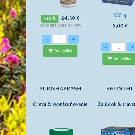
100 g
24,30 €
-10 %
6,00 €
pôvodná cena: 27,00 €
Množstvo
-
+
Množstvo
-
+
Do košíka
Do košíka
PURISHAPRASH
SHUNTHI
Črevá & vyprázdňovanie
Žalúdok & tráve