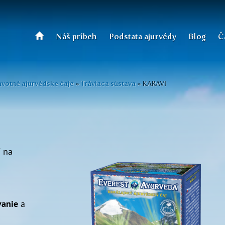
Náš príbeh
Podstata ajurvédy
Blog
Č
votné ajurvédske čaje
»
Tráviaca sústava
»
KARAVI
 na
j
vanie
a